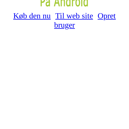
Køb den nu
Til web site
Opret
bruger