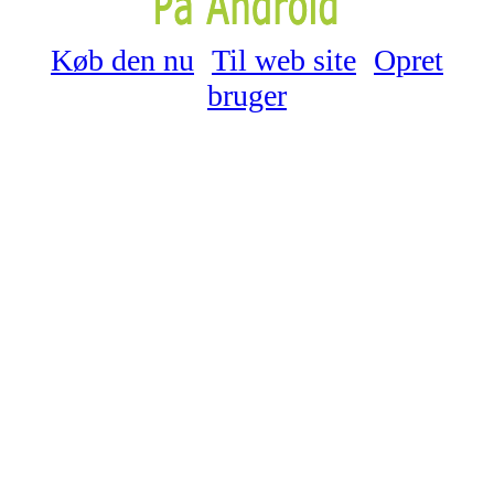
Køb den nu
Til web site
Opret
bruger