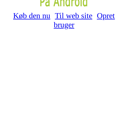
Køb den nu
Til web site
Opret
bruger