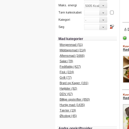
Maks. energi
Tøm køleskabet
Kategori
Søg
A
Mad kategorier
Morgenmad (51)
Kuve
Rød
Middagsmad (214)
Aftensmad (1666)
Salat (78)
Fedtfattig (427)
Fisk (224)
Grill (77)
Brød og Kager (191)
Højtider (92)
DDV (67)
Kuve
Rød
Billige opskrifter (850)
Hurtig mad (1435)
Tærter (19)
Økologi (45)
Andre opskriftssider