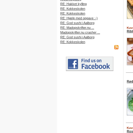
RE: Hakket kylling
RE: Kokkeskolen
RE: Kokkeskolen
RE: Hjælp med opgave :-)
RE: God sushi i Aalborg
RE: Madopskrifter.nu ...
Kuve
Rib
Madopskrifter.nu crasher ...
RE: God sushi i Aalborg
RE: Kokkeskolen
Rød
Kuve
Ros