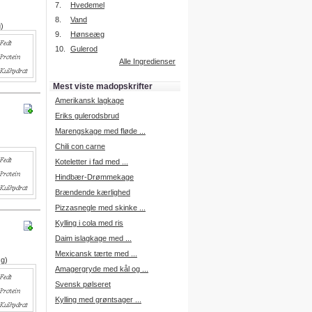
7.
Hvedemel
8.
Vand
g)
9.
Hønseæg
Intelligent søgning
10.
Gulerod
Få foreslået opskrifter.
Alle Ingredienser
Madopskrifter.nu sætter igen
standarden for opskriftssøgning.
Mest viste madopskrifter
Prøv vores nye "Foreslå
opskrifter" funktion.
Amerikansk lagkage
Læs mere her.
Eriks gulerodsbrud
Marengskage med fløde ...
Chili con carne
Mad Forum
Koteletter i fad med ...
Vi har nu oprettet et mad forum,
hvor i kan dele jeres erfaringer.
Hindbær-Drømmekage
Log på med dine oplysninger fra
Brændende kærlighed
Madopskrifter.nu.
Gå til forum
Pizzasnegle med skinke ...
Kylling i cola med ris
Daim islagkage med ...
Mexicansk tærte med ...
 g)
Indkøbsliste på SMS
Amagergryde med kål og ...
Du kan få tilsendt din indkøbsliste
Svensk pølseret
på SMS.
Kylling med grøntsager ...
For at benytte SMS funktionen,
skal du være logget på, og have