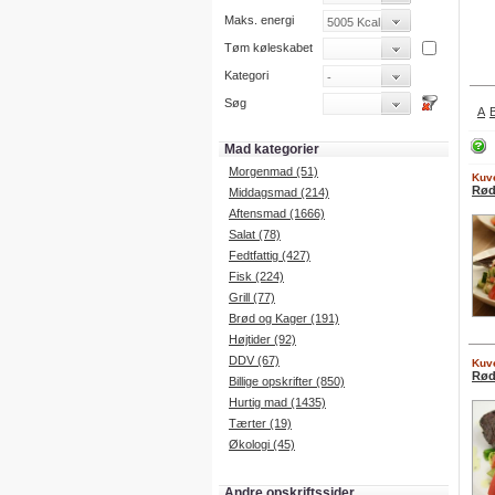
Maks. energi
Tøm køleskabet
Kategori
Søg
A
Mad kategorier
Morgenmad (51)
Kuve
Rød
Middagsmad (214)
Aftensmad (1666)
Salat (78)
Fedtfattig (427)
Fisk (224)
Grill (77)
Brød og Kager (191)
Højtider (92)
DDV (67)
Kuve
Rød
Billige opskrifter (850)
Hurtig mad (1435)
Tærter (19)
Økologi (45)
Andre opskriftssider