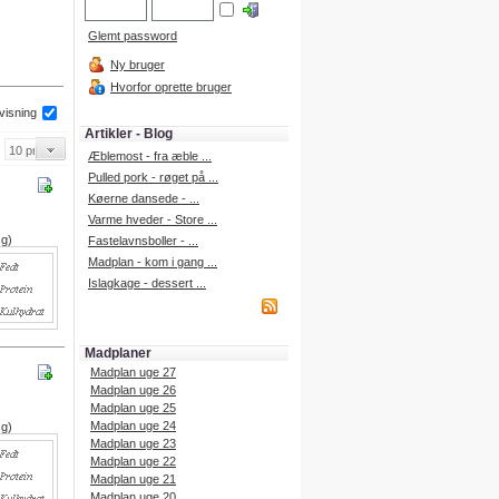
Glemt password
Ny bruger
Hvorfor oprette bruger
 visning
Artikler - Blog
Æblemost - fra æble ...
Pulled pork - røget på ...
Køerne dansede - ...
Varme hveder - Store ...
 g)
Fastelavnsboller - ...
Madplan - kom i gang ...
Islagkage - dessert ...
Madplaner
Madplan uge 27
Madplan uge 26
Madplan uge 25
Madplan uge 24
 g)
Madplan uge 23
Madplan uge 22
Madplan uge 21
Madplan uge 20