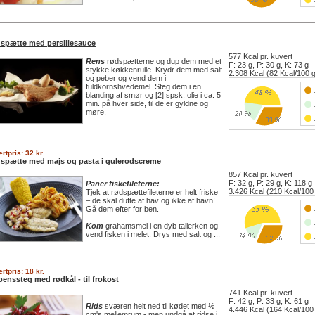
spætte med persillesauce
577 Kcal pr. kuvert
Rens
rødspætterne og dup dem med et
F: 23 g, P: 30 g, K: 73 g
stykke køkkenrulle. Krydr dem med salt
2.308 Kcal (82 Kcal/100 
og peber og vend dem i
fuldkornshvedemel. Steg dem i en
blanding af smør og [2] spsk. olie i ca. 5
min. på hver side, til de er gyldne og
møre.
rtpris: 32 kr.
spætte med majs og pasta i gulerodscreme
857 Kcal pr. kuvert
F: 32 g, P: 29 g, K: 118 g
Paner fiskefileterne:
3.426 Kcal (210 Kcal/100
Tjek at rødspættefileterne er helt friske
– de skal dufte af hav og ikke af havn!
Gå dem efter for ben.
Kom
grahamsmel i en dyb tallerken og
vend fisken i melet. Drys med salt og ...
rtpris: 18 kr.
benssteg med rødkål - til frokost
741 Kcal pr. kuvert
F: 42 g, P: 33 g, K: 61 g
Rids
sværen helt ned til kødet med ½
4.446 Kcal (164 Kcal/100
cm's mellemrum - men undgå at ridse i