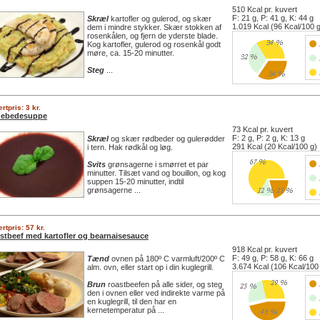
510 Kcal pr. kuvert
F: 21 g, P: 41 g, K: 44 g
Skræl
kartofler og gulerod, og skær
1.019 Kcal (96 Kcal/100 
dem i mindre stykker. Skær stokken af
rosenkålen, og fjern de yderste blade.
Kog kartofler, gulerod og rosenkål godt
møre, ca. 15-20 minutter.
Steg
...
rtpris: 3 kr.
ebedesuppe
73 Kcal pr. kuvert
F: 2 g, P: 2 g, K: 13 g
Skræl
og skær rødbeder og gulerødder
291 Kcal (20 Kcal/100 g)
i tern. Hak rødkål og løg.
Svits
grønsagerne i smørret et par
minutter. Tilsæt vand og bouillon, og kog
suppen 15-20 minutter, indtil
grønsagerne ...
rtpris: 57 kr.
stbeef med kartofler og bearnaisesauce
918 Kcal pr. kuvert
F: 49 g, P: 58 g, K: 66 g
Tænd
ovnen på 180º C varmluft/200º C
3.674 Kcal (106 Kcal/100
alm. ovn, eller start op i din kuglegrill.
Brun
roastbeefen på alle sider, og steg
den i ovnen eller ved indirekte varme på
en kuglegrill, til den har en
kernetemperatur på ...