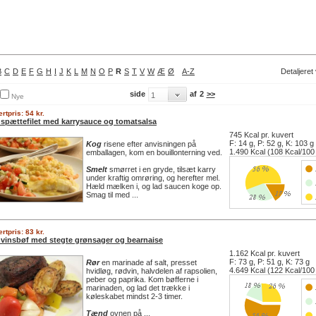
B
C
D
E
F
G
H
I
J
K
L
M
N
O
P
R
S
T
V
W
Æ
Ø
A-Z
Detaljeret
side
af
2
>>
Nye
rtpris: 54 kr.
spættefilet med karrysauce og tomatsalsa
745 Kcal pr. kuvert
F: 14 g, P: 52 g, K: 103 g
Kog
risene efter anvisningen på
1.490 Kcal (108 Kcal/100
emballagen, kom en bouillonterning ved.
Smelt
smørret i en gryde, tilsæt karry
under kraftig omrøring, og herefter mel.
Hæld mælken i, og lad saucen koge op.
Smag til med ...
rtpris: 83 kr.
vinsbøf med stegte grønsager og bearnaise
1.162 Kcal pr. kuvert
F: 73 g, P: 51 g, K: 73 g
Rør
en marinade af salt, presset
4.649 Kcal (122 Kcal/100
hvidløg, rødvin, halvdelen af rapsolien,
peber og paprika. Kom bøfferne i
marinaden, og lad det trække i
køleskabet mindst 2-3 timer.
Tænd
ovnen på ...