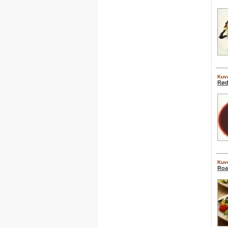
Kuve
Rød
Kuve
Roa