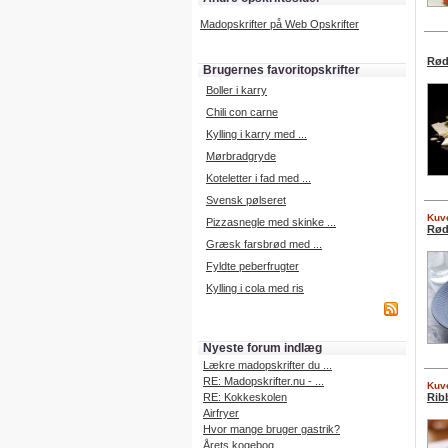
Madopskrifter på Web Opskrifter
Rød
Brugernes favoritopskrifter
Boller i karry
Chili con carne
Kylling i karry med ...
Mørbradgryde
Koteletter i fad med ...
Svensk pølseret
Kuve
Pizzasnegle med skinke ...
Rød
Græsk farsbrød med ...
Fyldte peberfrugter
Kylling i cola med ris
Nyeste forum indlæg
Lækre madopskrifter du ...
RE: Madopskrifter.nu - ...
Kuve
RE: Kokkeskolen
Rib
Airfryer
Hvor mange bruger gastrik?
Årets kogebog