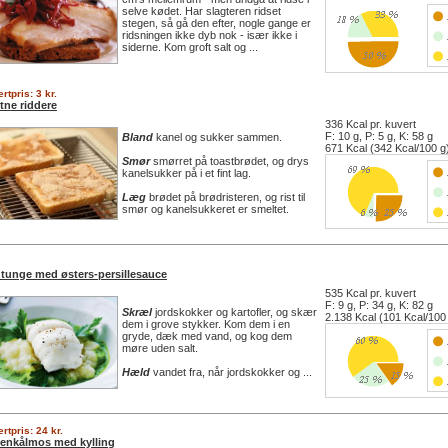
selve kødet. Har slagteren ridset
stegen, så gå den efter, nogle gange er
ridsningen ikke dyb nok - især ikke i
siderne. Kom groft salt og ...
rtpris: 3 kr.
tne riddere
336 Kcal pr. kuvert
F: 10 g, P: 5 g, K: 58 g
Bland
kanel og sukker sammen.
671 Kcal (342 Kcal/100 g
Smør
smørret på toastbrødet, og drys
kanelsukker på i et fint lag.
Læg
brødet på brødristeren, og rist til
smør og kanelsukkeret er smeltet.
tunge med østers-persillesauce
535 Kcal pr. kuvert
F: 9 g, P: 34 g, K: 82 g
Skræl
jordskokker og kartofler, og skær
2.138 Kcal (101 Kcal/100
dem i grove stykker. Kom dem i en
gryde, dæk med vand, og kog dem
møre uden salt.
Hæld
vandet fra, når jordskokker og ...
rtpris: 24 kr.
enkålmos med kylling