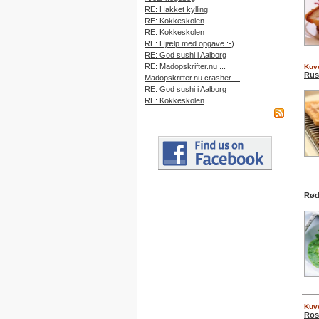
RE: Hakket kylling
RE: Kokkeskolen
RE: Kokkeskolen
RE: Hjælp med opgave :-)
RE: God sushi i Aalborg
RE: Madopskrifter.nu ...
Kuve
Rus
Madopskrifter.nu crasher ...
RE: God sushi i Aalborg
RE: Kokkeskolen
Rød
Kuve
Ros