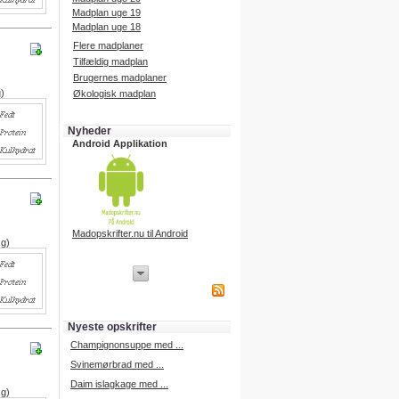
Madplan uge 19
Madplan uge 18
Flere madplaner
Tilfældig madplan
Brugernes madplaner
g)
Økologisk madplan
Nyheder
Android Applikation
Madopskrifter.nu til Android
 g)
iPhone Applikation
iPhone applikation.
Hent vores iPhone applikation på
APP Store i dag.
Nyeste opskrifter
iPhone udvikling
Champignonsuppe med ...
Svinemørbrad med ...
Daim islagkage med ...
 g)