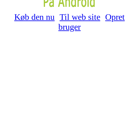
Køb den nu
Til web site
Opret
bruger