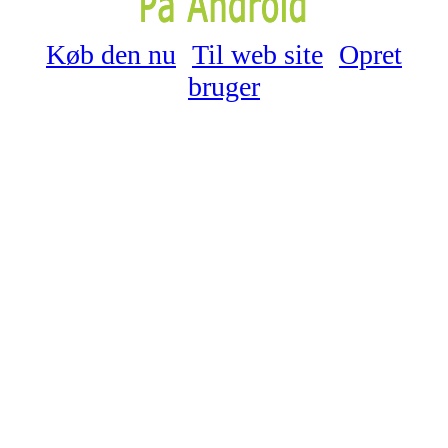
Køb den nu
Til web site
Opret
bruger