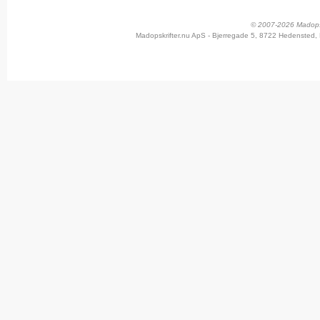
© 2007-2026 Madopskr
Madopskrifter.nu ApS - Bjerregade 5, 8722 Hedensted, 