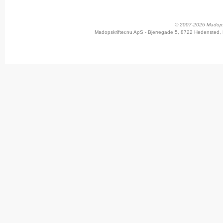
© 2007-2026 Madopskr
Madopskrifter.nu ApS - Bjerregade 5, 8722 Hedensted, 