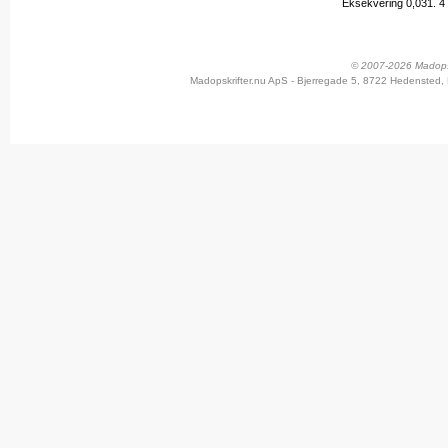
Eksekvering 0,031.
4
© 2007-2026 Madopskr
Madopskrifter.nu ApS - Bjerregade 5, 8722 Hedensted, 