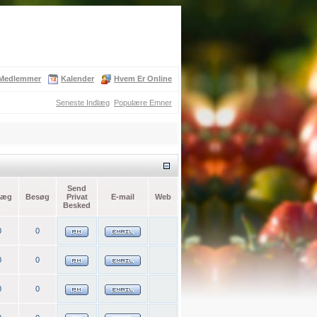
Medlemmer
Kalender
Hvem Er Online
Seneste Indlæg
Populære Emner
Send
læg
Besøg
Privat
E-mail
Web
Besked
0
0
0
0
0
0