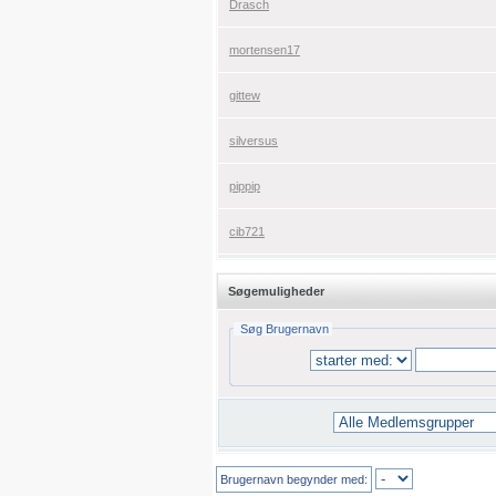
Drasch
mortensen17
gittew
silversus
pippip
cib721
Søgemuligheder
Søg Brugernavn