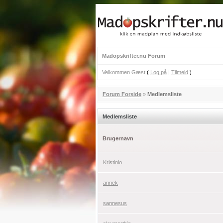
Madopskrifter.nu Forum
Velkommen Gæst
(
Log på
|
Tilmeld
)
Forum Forside
»
Medlemsliste
Medlemsliste
Brugernavn
Kristinlo
annek
sannesus