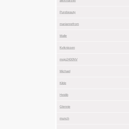
alexmarthin
Purebeauty
mariannefrom
Malle
Kviknissen
mojo2400NV
Michael
Kilde
Heidib
Glennie
munch