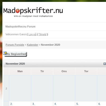
Madopskrifter.nu Forum
Velkommen Gæst
(
Log på
|
Tilmeld
)
Forum Forside
»
Kalender
»
November 2020
November 2020
Man
Tir
Ons
Tor
»
2.
3.
4.
5.
6.