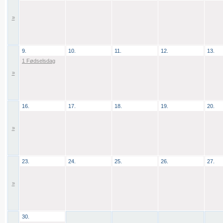
»
9.
10.
11.
12.
13.
1 Fødselsdag
»
16.
17.
18.
19.
20.
»
23.
24.
25.
26.
27.
»
30.