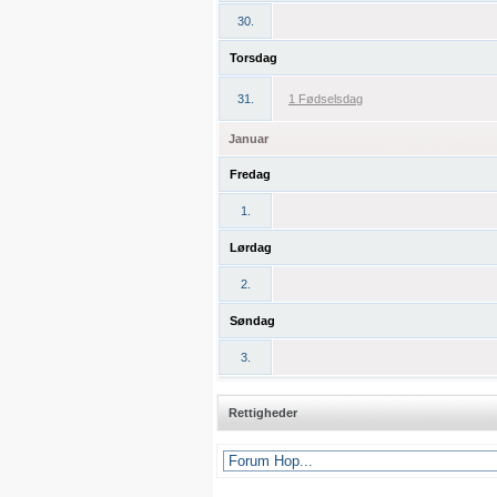
30.
Torsdag
31.
1 Fødselsdag
Januar
Fredag
1.
Lørdag
2.
Søndag
3.
Rettigheder