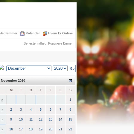
Medlemmer
Kalender
Hvem Er Online
Seneste Indlæg
Populære Emner
November 2020
M
T
O
T
F
L
S
»
1
»
2
3
4
5
6
7
8
»
9
10
11
12
13
14
15
»
16
17
18
19
20
21
22