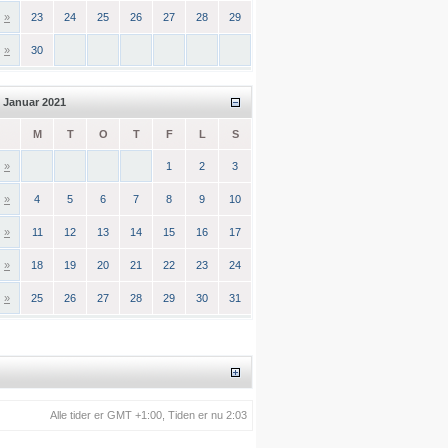
»
23
24
25
26
27
28
29
»
30
Januar 2021
M
T
O
T
F
L
S
»
1
2
3
»
4
5
6
7
8
9
10
»
11
12
13
14
15
16
17
»
18
19
20
21
22
23
24
»
25
26
27
28
29
30
31
Alle tider er GMT +1:00, Tiden er nu 2:03