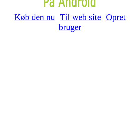
Køb den nu
Til web site
Opret
bruger