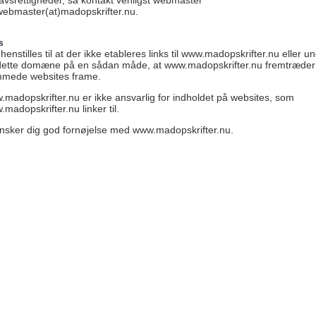
avsrettigheder, så kontakt venligst webmaster
webmaster(at)madopskrifter.nu.
s
henstilles til at der ikke etableres links til www.madopskrifter.nu eller u
dette domæne på en sådan måde, at www.madopskrifter.nu fremtræder 
mmede websites frame.
madopskrifter.nu er ikke ansvarlig for indholdet på websites, som
madopskrifter.nu linker til.
ønsker dig god fornøjelse med www.madopskrifter.nu.