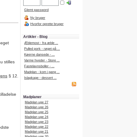
Glemt password
Ny bruger
Hvorfor oprette bruger
Artikler - Blog
 eget
Æblemost - fra æble ...
Pulled pork - røget på ...
Køerne dansede - ...
Varme hveder - Store ...
 stilles
Fastelavnsboller - ...
Madplan - kom i gang ...
vens
§ 12.
Islagkage - dessert ...
illadelse
Madplaner
Madplan uge 27
Madplan uge 26
Madplan uge 25
Madplan uge 24
Madplan uge 23
edste
Madplan uge 22
Madplan uge 21
Madplan uge 20