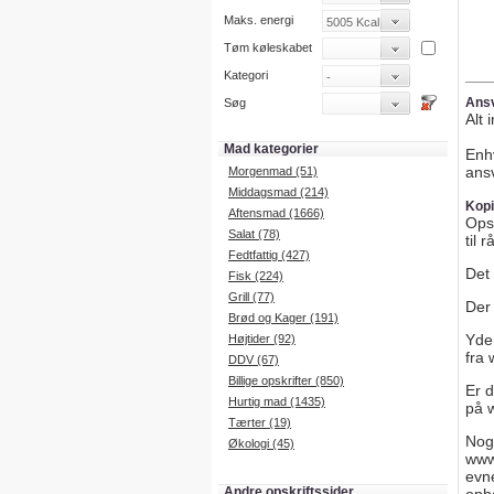
Maks. energi
Tøm køleskabet
Kategori
Ansv
Søg
Alt 
Mad kategorier
Enh
ans
Morgenmad (51)
Middagsmad (214)
Kopi
Aftensmad (1666)
Opsk
Salat (78)
til 
Fedtfattig (427)
Det 
Fisk (224)
Grill (77)
Der 
Brød og Kager (191)
Yder
Højtider (92)
fra
DDV (67)
Billige opskrifter (850)
Er d
Hurtig mad (1435)
på 
Tærter (19)
Nogl
Økologi (45)
www
evne
Andre opskriftssider