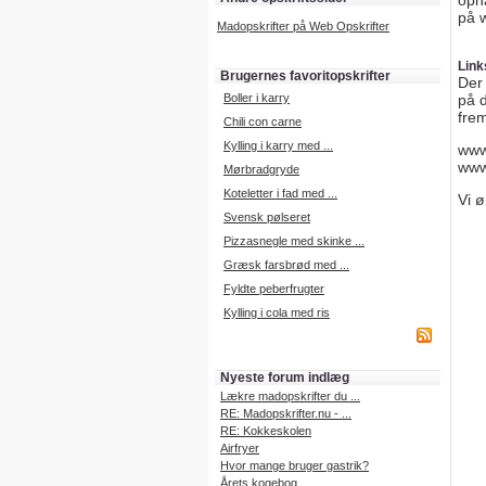
oph
på 
Madopskrifter på Web Opskrifter
Link
Brugernes favoritopskrifter
Der 
Boller i karry
på 
fre
Chili con carne
Kylling i karry med ...
www.
www.
Mørbradgryde
Koteletter i fad med ...
Vi 
Svensk pølseret
Pizzasnegle med skinke ...
Græsk farsbrød med ...
Fyldte peberfrugter
Kylling i cola med ris
Nyeste forum indlæg
Lækre madopskrifter du ...
RE: Madopskrifter.nu - ...
RE: Kokkeskolen
Airfryer
Hvor mange bruger gastrik?
Årets kogebog