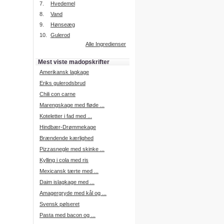
7.
Hvedemel
8.
Vand
9.
Hønseæg
Intelligent søgning
10.
Gulerod
Få foreslået opskrifter.
Alle Ingredienser
Madopskrifter.nu sætter igen
standarden for opskriftssøgning.
Mest viste madopskrifter
Prøv vores nye "Foreslå
opskrifter" funktion.
Amerikansk lagkage
Læs mere her.
Eriks gulerodsbrud
Chili con carne
Marengskage med fløde ...
Mad Forum
Koteletter i fad med ...
Vi har nu oprettet et mad forum,
hvor i kan dele jeres erfaringer.
Hindbær-Drømmekage
Log på med dine oplysninger fra
Brændende kærlighed
Madopskrifter.nu.
Gå til forum
Pizzasnegle med skinke ...
Kylling i cola med ris
Mexicansk tærte med ...
Daim islagkage med ...
Indkøbsliste på SMS
Amagergryde med kål og ...
Du kan få tilsendt din indkøbsliste
Svensk pølseret
på SMS.
Pasta med bacon og ...
For at benytte SMS funktionen,
skal du være logget på, og have