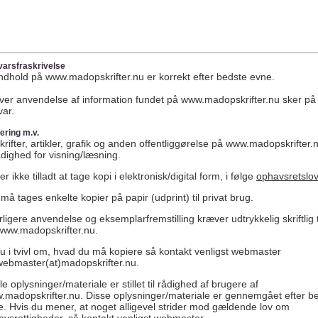
arsfraskrivelse
indhold på www.madopskrifter.nu er korrekt efter bedste evne.
ver anvendelse af information fundet på www.madopskrifter.nu sker på
var.
ering m.v.
rifter, artikler, grafik og anden offentliggørelse på www.madopskrifter.nu
rådighed for visning/læsning.
er ikke tilladt at tage kopi i elektronisk/digital form, i følge
ophavsretslo
må tages enkelte kopier på papir (udprint) til privat brug.
ligere anvendelse og eksemplarfremstilling kræver udtrykkelig skriftlig t
 www.madopskrifter.nu.
u i tvivl om, hvad du må kopiere så kontakt venligst webmaster
webmaster(at)madopskrifter.nu.
e oplysninger/materiale er stillet til rådighed af brugere af
.madopskrifter.nu. Disse oplysninger/materiale er gennemgået efter b
. Hvis du mener, at noget alligevel strider mod gældende lov om