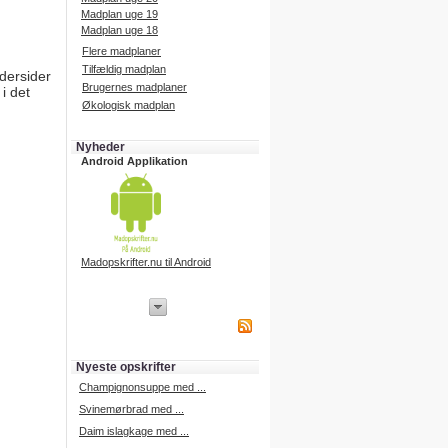
Madplan uge 19
Madplan uge 18
Flere madplaner
Tilfældig madplan
ndersider
Brugernes madplaner
i det
Økologisk madplan
Nyheder
Android Applikation
Madopskrifter.nu til Android
iPhone Applikation
iPhone applikation.
Hent vores iPhone applikation på
APP Store i dag.
Nyeste opskrifter
iPhone udvikling
Champignonsuppe med ...
Svinemørbrad med ...
Daim islagkage med ...