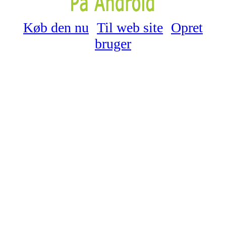
Køb den nu
Til web site
Opret
bruger