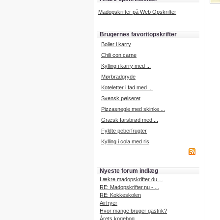
Madopskrifter på Web Opskrifter
Brugernes favoritopskrifter
Boller i karry
Chili con carne
Kylling i karry med ...
Mørbradgryde
Koteletter i fad med ...
Svensk pølseret
Pizzasnegle med skinke ...
Græsk farsbrød med ...
Fyldte peberfrugter
Kylling i cola med ris
Nyeste forum indlæg
Lækre madopskrifter du ...
RE: Madopskrifter.nu - ...
RE: Kokkeskolen
Airfryer
Hvor mange bruger gastrik?
Årets kogebog