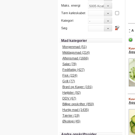
Maks. energi
Tøm køleskabet
Kategori
Søg
"
A
Mad kategorier
Morgenmad (51)
Kuve
Agu
Middagsmad (214)
Aftensmad (1666)
Salat (78)
Fedtfattig (427)
Fisk (224)
Grill (77)
Brød og Kager (191)
Højtider (92)
DDV (67)
Kuve
Agu
Billige opskrifter (850)
Hurtig mad (1435)
Tærter (19)
Økologi (45)
Andre opskriftssider