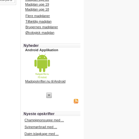
Madplan uge 19
Madplan uge 18
Flere madplaner
Tilfældig madplan
Brugernes madplaner
Økologisk madplan
Nyheder
Android Applikation
Madopskrifter.nu til Android
iPhone Applikation
iPhone applikation.
Hent vores iPhone applikation på
APP Store i dag.
Nyeste opskrifter
iPhone udvikling
Champignonsuppe med ...
Svinemørbrad med ...
Daim islagkage med ...