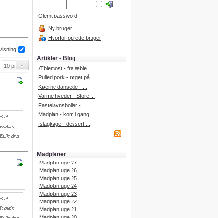
Glemt password
Ny bruger
Hvorfor oprette bruger
 visning
Artikler - Blog
Æblemost - fra æble ...
Pulled pork - røget på ...
Køerne dansede - ...
Varme hveder - Store ...
Fastelavnsboller - ...
Madplan - kom i gang ...
Islagkage - dessert ...
Madplaner
Madplan uge 27
Madplan uge 26
Madplan uge 25
Madplan uge 24
Madplan uge 23
Madplan uge 22
Madplan uge 21
Madplan uge 20