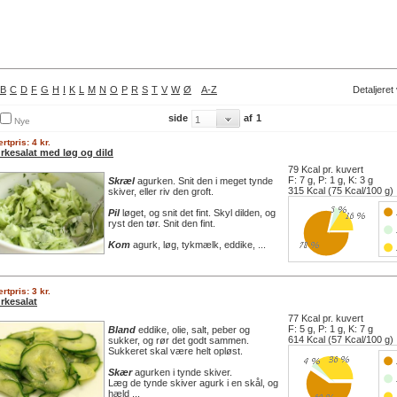
B
C
D
F
G
H
I
K
L
M
N
O
P
R
S
T
V
W
Ø
A-Z
Detaljeret
side
af
1
Nye
rtpris: 4 kr.
rkesalat med løg og dild
79 Kcal pr. kuvert
F: 7 g, P: 1 g, K: 3 g
Skræl
agurken. Snit den i meget tynde
315 Kcal (75 Kcal/100 g)
skiver, eller riv den groft.
Pil
løget, og snit det fint. Skyl dilden, og
ryst den tør. Snit den fint.
Kom
agurk, løg, tykmælk, eddike, ...
rtpris: 3 kr.
rkesalat
77 Kcal pr. kuvert
F: 5 g, P: 1 g, K: 7 g
Bland
eddike, olie, salt, peber og
614 Kcal (57 Kcal/100 g)
sukker, og rør det godt sammen.
Sukkeret skal være helt opløst.
Skær
agurken i tynde skiver.
Læg de tynde skiver agurk i en skål, og
hæld ...