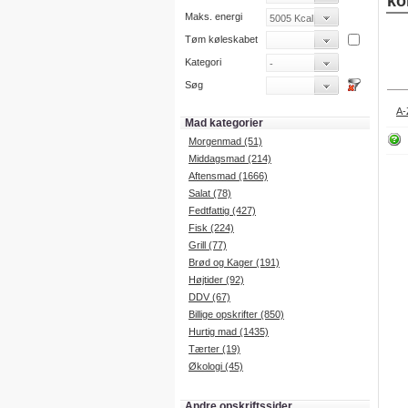
ko
Maks. energi
Tøm køleskabet
Kategori
Søg
A-
Mad kategorier
Morgenmad (51)
Middagsmad (214)
Aftensmad (1666)
Salat (78)
Fedtfattig (427)
Fisk (224)
Grill (77)
Brød og Kager (191)
Højtider (92)
DDV (67)
Billige opskrifter (850)
Hurtig mad (1435)
Tærter (19)
Økologi (45)
Andre opskriftssider