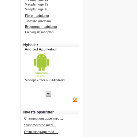
Madplan uge 19
Madplan uge 18
Flere madplaner
Tilfældig madplan
Brugernes madplaner
Økologisk madplan
Nyheder
Android Applikation
Madopskrifter.nu til Android
iPhone Applikation
iPhone applikation.
Hent vores iPhone applikation på
APP Store i dag.
Nyeste opskrifter
iPhone udvikling
Champignonsuppe med ...
Svinemørbrad med ...
Daim islagkage med ...