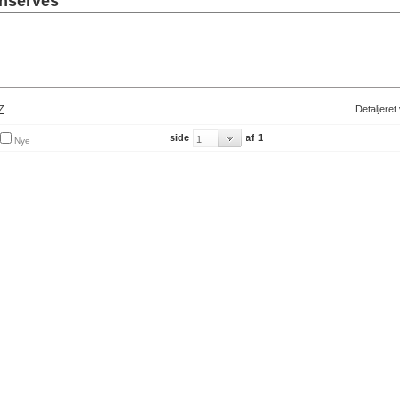
nserves
Z
Detaljeret
side
af
1
Nye