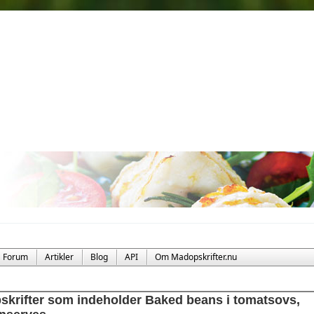
Forum
Artikler
Blog
API
Om Madopskrifter.nu
skrifter som indeholder Baked beans i tomatsovs,