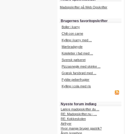
Madopskrifter på Web Opskrifter
Brugernes favoritopskrifter
Boller i karry
Chili con carne
Kylling i karry med ...
Mørbradgryde
Koteletter i fad med ...
Svensk pølseret
Pizzasnegle med skinke ...
Græsk farsbrød med ...
Fyldte peberfrugter
Kylling i cola med ris
Nyeste forum indlæg
Lækre madopskrifter du ...
RE: Madopskrifter.nu - ...
RE: Kokkeskolen
Airfryer
Hvor mange bruger gastrik?
Årets kogebog