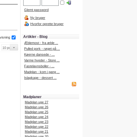
Glemt password
Ny bruger
Hvorfor oprette bruger
Artikler - Blog
 visning
Æblemost - fra æble ...
Pulled pork - røget på ...
Køerne dansede - ...
Varme hveder - Store ...
Fastelavnsboller - ...
Madplan - kom i gang ...
Islagkage - dessert ...
Madplaner
Madplan uge 27
Madplan uge 26
Madplan uge 25
Madplan uge 24
Madplan uge 23
Madplan uge 22
Madplan uge 21
Madplan uge 20