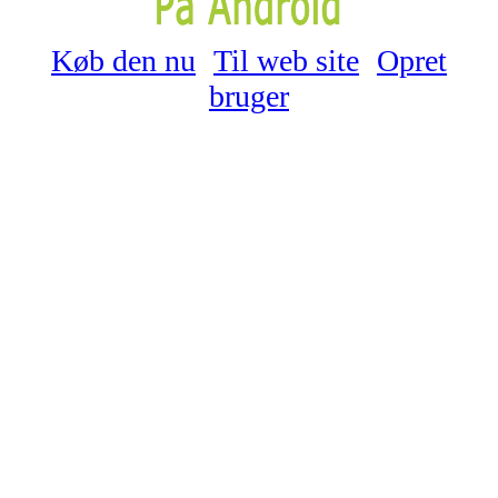
Køb den nu
Til web site
Opret
bruger