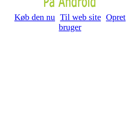
Køb den nu
Til web site
Opret
bruger