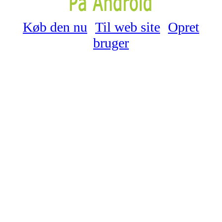
Køb den nu
Til web site
Opret
bruger