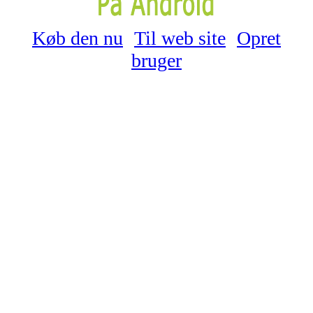
Køb den nu
Til web site
Opret
bruger