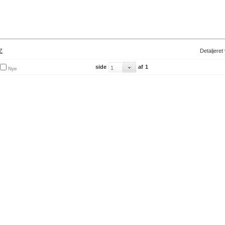
Z
Detaljeret
side
af
1
Nye