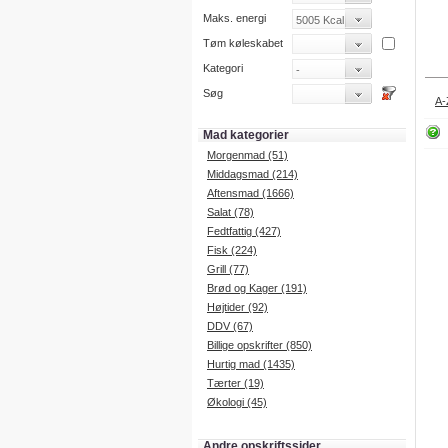
Maks. energi
Tøm køleskabet
Kategori
Søg
A-
Mad kategorier
Morgenmad (51)
Middagsmad (214)
Aftensmad (1666)
Salat (78)
Fedtfattig (427)
Fisk (224)
Grill (77)
Brød og Kager (191)
Højtider (92)
DDV (67)
Billige opskrifter (850)
Hurtig mad (1435)
Tærter (19)
Økologi (45)
Andre opskriftssider