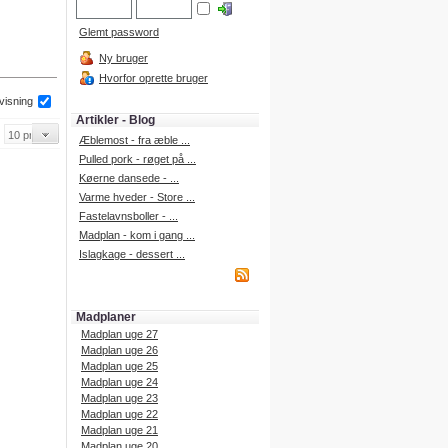
Glemt password
Ny bruger
Hvorfor oprette bruger
 visning
Artikler - Blog
Æblemost - fra æble ...
Pulled pork - røget på ...
Køerne dansede - ...
Varme hveder - Store ...
Fastelavnsboller - ...
Madplan - kom i gang ...
Islagkage - dessert ...
Madplaner
Madplan uge 27
Madplan uge 26
Madplan uge 25
Madplan uge 24
Madplan uge 23
Madplan uge 22
Madplan uge 21
Madplan uge 20