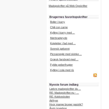
Madopskrifter på Web Opskrifter
Brugernes favoritopskrifter
Boller i karry
Chili con carne
Kylling i karry med ...
Mørbradgryde
Koteletter i fad med ...
Svensk pølseret
Pizzasnegle med skinke ...
Græsk farsbrød med ...
Fyldte peberfrugter
Kylling i cola med ris
Nyeste forum indlæg
Lækre madopskrifter du ...
RE: Madopskrifter.nu - ...
RE: Kokkeskolen
Airfryer
Hvor mange bruger gastrik?
Årets kogebog