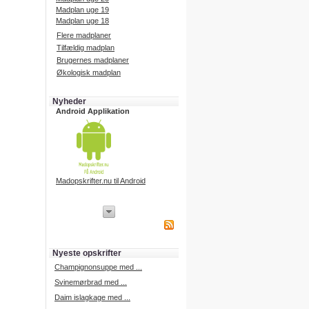
Madplan uge 19
Madplan uge 18
Flere madplaner
Tilfældig madplan
Brugernes madplaner
Økologisk madplan
Nyheder
Android Applikation
Madopskrifter.nu til Android
iPhone Applikation
iPhone applikation.
Hent vores iPhone applikation på
APP Store i dag.
Nyeste opskrifter
iPhone udvikling
Champignonsuppe med ...
Svinemørbrad med ...
Daim islagkage med ...