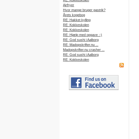
RE: Kokkeskolen
Airfryer
Hvor mange bruger gastrik?
Årets kogebog
RE: Hakket kylling
RE: Kokkeskolen
RE: Kokkeskolen
RE: Hjælp med opgave :-)
RE: God sushi i Aalborg
RE: Madopskrifter.nu ...
Madopskrifter.nu crasher ...
RE: God sushi i Aalborg
RE: Kokkeskolen