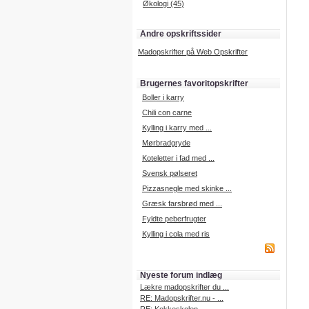
Økologi (45)
Andre opskriftssider
Madopskrifter på Web Opskrifter
Brugernes favoritopskrifter
Boller i karry
Chili con carne
Kylling i karry med ...
Mørbradgryde
Koteletter i fad med ...
Svensk pølseret
Pizzasnegle med skinke ...
Græsk farsbrød med ...
Fyldte peberfrugter
Kylling i cola med ris
Nyeste forum indlæg
Lækre madopskrifter du ...
RE: Madopskrifter.nu - ...