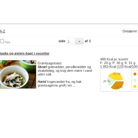
A-Z
Detaljeret
side
af
1
Nye
taske og østers bagt i cocotter
488 Kcal pr. kuvert
F: 20 g, P: 30 g, K: 51 g
Grøntsagstoast:
1.953 Kcal (133 Kcal/100
Skræl
gulerødder, persillerødder og
skalotteløg, og kog dem møre i vand
uden salt.
Hæld
kogevandet fra, og hak
grøntsagerne groft i en ...