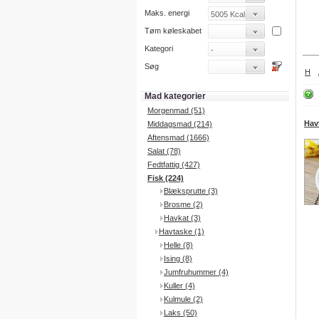
Maks. energi
Tøm køleskabet
Kategori
Søg
H
Mad kategorier
Morgenmad (51)
Hav
Middagsmad (214)
Aftensmad (1666)
Salat (78)
Fedtfattig (427)
Fisk (224)
Blæksprutte (3)
Brosme (2)
Havkat (3)
Havtaske (1)
Helle (8)
Ising (8)
Jumfruhummer (4)
Kuller (4)
Kulmule (2)
Laks (50)