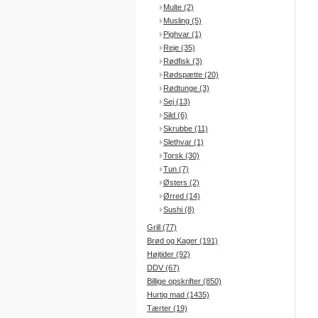
Multe (2)
Musling (5)
Pighvar (1)
Reje (35)
Rødfisk (3)
Rødspætte (20)
Rødtunge (3)
Sej (13)
Sild (6)
Skrubbe (11)
Slethvar (1)
Torsk (30)
Tun (7)
Østers (2)
Ørred (14)
Sushi (8)
Grill (77)
Brød og Kager (191)
Højtider (92)
DDV (67)
Billige opskrifter (850)
Hurtig mad (1435)
Tærter (19)