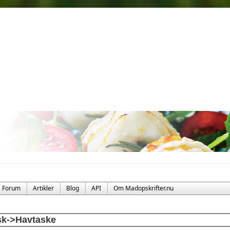
Forum
Artikler
Blog
API
Om Madopskrifter.nu
sk->Havtaske