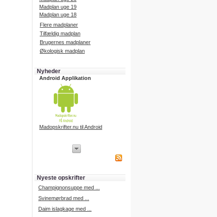
Madplan uge 19
Madplan uge 18
Flere madplaner
Tilfældig madplan
Brugernes madplaner
Økologisk madplan
Nyheder
Android Applikation
Madopskrifter.nu til Android
iPhone Applikation
iPhone applikation.
Hent vores iPhone applikation på
APP Store i dag.
Nyeste opskrifter
iPhone udvikling
Champignonsuppe med ...
Svinemørbrad med ...
Daim islagkage med ...