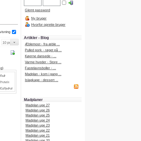
Glemt password
Ny bruger
Hvorfor oprette bruger
 visning
Artikler - Blog
Æblemost - fra æble ...
Pulled pork - røget på ...
Køerne dansede - ...
Varme hveder - Store ...
 g)
Fastelavnsboller - ...
Madplan - kom i gang ...
Islagkage - dessert ...
Madplaner
Madplan uge 27
Madplan uge 26
Madplan uge 25
Madplan uge 24
Madplan uge 23
Madplan uge 22
Madplan uge 21
Madplan uge 20