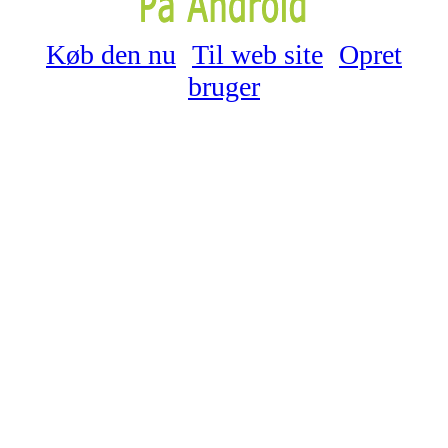
Køb den nu
Til web site
Opret
bruger