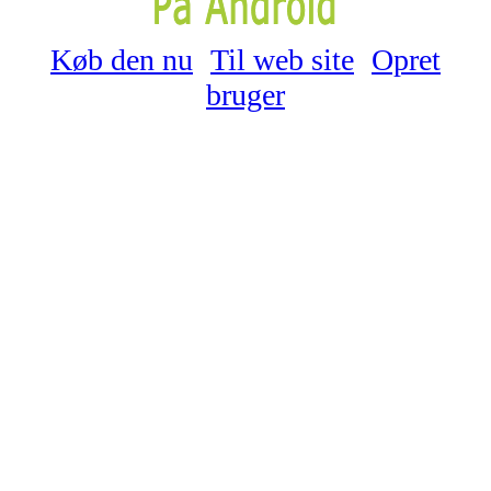
Køb den nu
Til web site
Opret
bruger