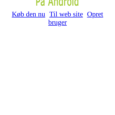
Køb den nu
Til web site
Opret
bruger