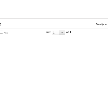
Z
Detaljeret
side
af
1
Nye