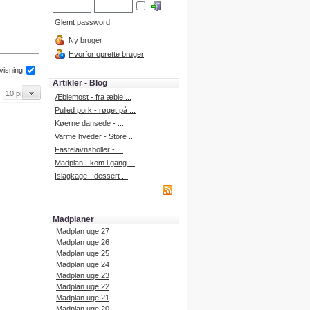
Glemt password
Ny bruger
Hvorfor oprette bruger
 visning
Artikler - Blog
Æblemost - fra æble ...
Pulled pork - røget på ...
Køerne dansede - ...
Varme hveder - Store ...
Fastelavnsboller - ...
Madplan - kom i gang ...
Islagkage - dessert ...
Madplaner
Madplan uge 27
Madplan uge 26
Madplan uge 25
Madplan uge 24
Madplan uge 23
Madplan uge 22
Madplan uge 21
Madplan uge 20