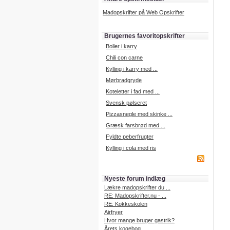
Madopskrifter på Web Opskrifter
Brugernes favoritopskrifter
Boller i karry
Chili con carne
Kylling i karry med ...
Mørbradgryde
Koteletter i fad med ...
Svensk pølseret
Pizzasnegle med skinke ...
Græsk farsbrød med ...
Fyldte peberfrugter
Kylling i cola med ris
Nyeste forum indlæg
Lækre madopskrifter du ...
RE: Madopskrifter.nu - ...
RE: Kokkeskolen
Airfryer
Hvor mange bruger gastrik?
Årets kogebog