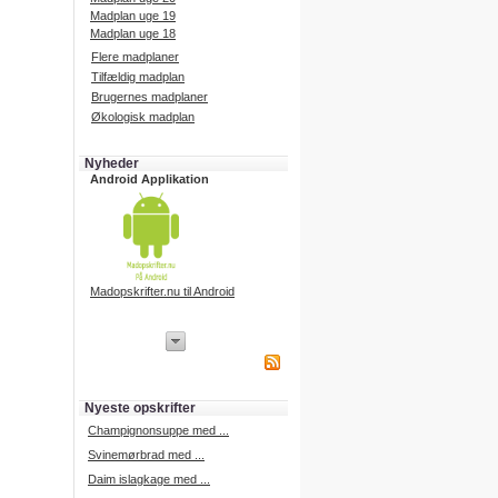
Madplan uge 19
Madplan uge 18
Flere madplaner
Tilfældig madplan
Brugernes madplaner
Økologisk madplan
Nyheder
Android Applikation
Madopskrifter.nu til Android
iPhone Applikation
iPhone applikation.
Hent vores iPhone applikation på
APP Store i dag.
Nyeste opskrifter
iPhone udvikling
Champignonsuppe med ...
Svinemørbrad med ...
Daim islagkage med ...