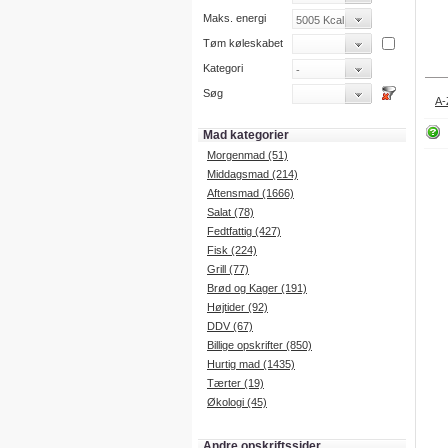
Maks. energi
Tøm køleskabet
Kategori
Søg
A-
Mad kategorier
Morgenmad (51)
Middagsmad (214)
Aftensmad (1666)
Salat (78)
Fedtfattig (427)
Fisk (224)
Grill (77)
Brød og Kager (191)
Højtider (92)
DDV (67)
Billige opskrifter (850)
Hurtig mad (1435)
Tærter (19)
Økologi (45)
Andre opskriftssider