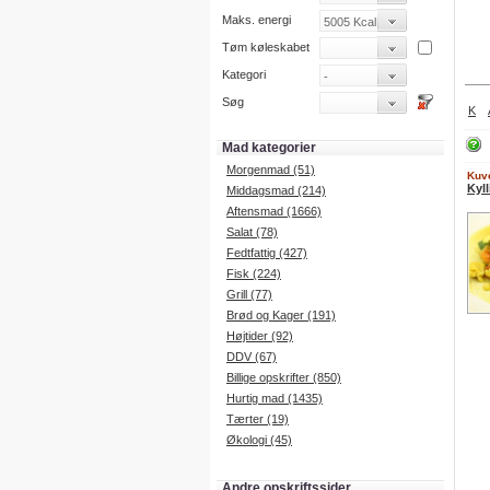
Maks. energi
Tøm køleskabet
Kategori
Søg
K
Mad kategorier
Morgenmad (51)
Kuve
Kyl
Middagsmad (214)
Aftensmad (1666)
Salat (78)
Fedtfattig (427)
Fisk (224)
Grill (77)
Brød og Kager (191)
Højtider (92)
DDV (67)
Billige opskrifter (850)
Hurtig mad (1435)
Tærter (19)
Økologi (45)
Andre opskriftssider