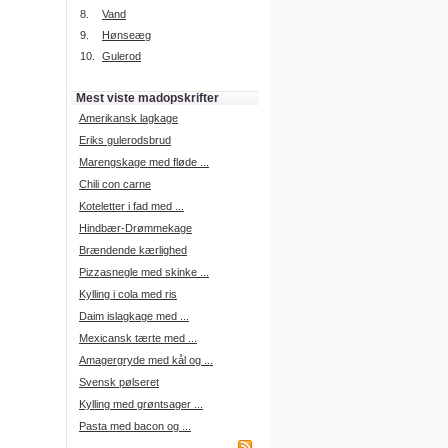
8.
Vand
9.
Hønseæg
10.
Gulerod
Intelligent søgning
Få foreslået opskrifter.
Mest viste madopskrifter
Madopskrifter.nu sætter igen
standarden for opskriftssøgning.
Amerikansk lagkage
Prøv vores nye "Foreslå
opskrifter" funktion.
Eriks gulerodsbrud
Læs mere her.
Marengskage med fløde ...
Chili con carne
Koteletter i fad med ...
Mad Forum
Hindbær-Drømmekage
Vi har nu oprettet et mad forum,
hvor i kan dele jeres erfaringer.
Brændende kærlighed
Pizzasnegle med skinke ...
Log på med dine oplysninger fra
Madopskrifter.nu.
Kylling i cola med ris
Gå til forum
Daim islagkage med ...
Mexicansk tærte med ...
Amagergryde med kål og ...
Svensk pølseret
Indkøbsliste på SMS
Du kan få tilsendt din indkøbsliste
Kylling med grøntsager ...
på SMS.
Pasta med bacon og ...
For at benytte SMS funktionen,
skal du være logget på, og have