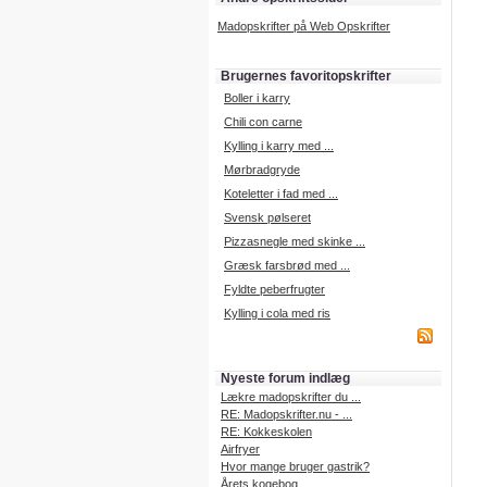
Madopskrifter på Web Opskrifter
Brugernes favoritopskrifter
Boller i karry
Chili con carne
Kylling i karry med ...
Mørbradgryde
Koteletter i fad med ...
Svensk pølseret
Pizzasnegle med skinke ...
Græsk farsbrød med ...
Fyldte peberfrugter
Kylling i cola med ris
Nyeste forum indlæg
Lækre madopskrifter du ...
RE: Madopskrifter.nu - ...
RE: Kokkeskolen
Airfryer
Hvor mange bruger gastrik?
Årets kogebog