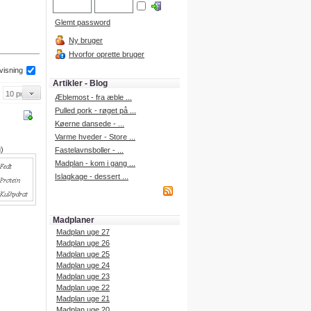
Glemt password
Ny bruger
Hvorfor oprette bruger
 visning
Artikler - Blog
Æblemost - fra æble ...
Pulled pork - røget på ...
Køerne dansede - ...
Varme hveder - Store ...
g)
Fastelavnsboller - ...
Madplan - kom i gang ...
Islagkage - dessert ...
Madplaner
Madplan uge 27
Madplan uge 26
Madplan uge 25
Madplan uge 24
Madplan uge 23
Madplan uge 22
Madplan uge 21
Madplan uge 20