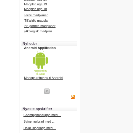
Madplan uge 19
Madplan uge 18
Flere madplaner
Tilfældig madplan
Brugernes madplaner
Økologisk madplan
Nyheder
Android Applikation
Madopskrifter.nu til Android
iPhone Applikation
iPhone applikation.
Hent vores iPhone applikation på
APP Store i dag.
Nyeste opskrifter
iPhone udvikling
Champignonsuppe med ...
Svinemørbrad med ...
Daim islagkage med ...