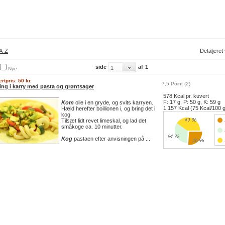
A-Z
Detaljeret
side
af
1
Nye
rtpris: 50 kr.
7,5 Point (2)
ling i karry med pasta og grøntsager
578 Kcal pr. kuvert
F: 17 g, P: 50 g, K: 59 g
Kom
olie i en gryde, og svits karryen.
1.157 Kcal (75 Kcal/100 
Hæld herefter boillionen i, og bring det i
kog.
Tilsæt lidt revet limeskal, og lad det
småkoge ca. 10 minutter.
Kog
pastaen efter anvisningen på ...