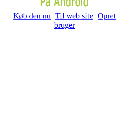
Køb den nu
Til web site
Opret
bruger