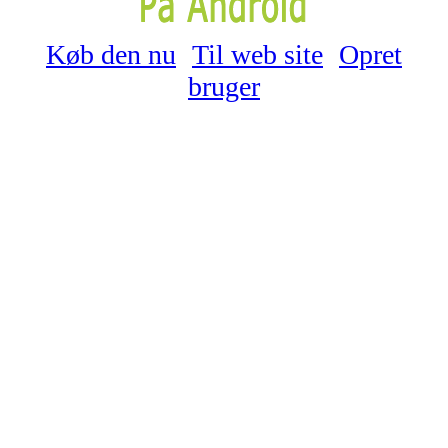
Køb den nu
Til web site
Opret
bruger