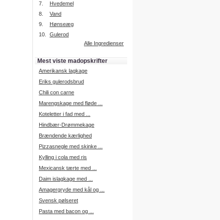
7.
Hvedemel
8.
Vand
9.
Hønseæg
Intelligent søgning
10.
Gulerod
Få foreslået opskrifter.
Alle Ingredienser
Madopskrifter.nu sætter igen
standarden for opskriftssøgning.
Mest viste madopskrifter
Prøv vores nye "Foreslå
opskrifter" funktion.
Amerikansk lagkage
Læs mere her.
Eriks gulerodsbrud
Chili con carne
Marengskage med fløde ...
Mad Forum
Koteletter i fad med ...
Vi har nu oprettet et mad forum,
hvor i kan dele jeres erfaringer.
Hindbær-Drømmekage
Log på med dine oplysninger fra
Brændende kærlighed
Madopskrifter.nu.
Gå til forum
Pizzasnegle med skinke ...
Kylling i cola med ris
Mexicansk tærte med ...
Daim islagkage med ...
Indkøbsliste på SMS
Amagergryde med kål og ...
Du kan få tilsendt din indkøbsliste
Svensk pølseret
på SMS.
Pasta med bacon og ...
For at benytte SMS funktionen,
skal du være logget på, og have