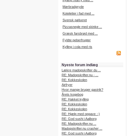
Kylling i karry med ...
Mørbradgryde
Koteletter i fad med ...
Svensk pølseret
Pizzasnegle med skinke ...
Græsk farsbrød med ...
Fyldte peberfrugter
Kylling i cola med ris
Nyeste forum indlæg
Lækre madopskrifter du ...
RE: Madopskrifter.nu - ...
RE: Kokkeskolen
Airfryer
Hvor mange bruger gastrik?
Årets kogebog
RE: Hakket kylling
RE: Kokkeskolen
RE: Kokkeskolen
RE: Hjælp med opgave :-)
RE: God sushi i Aalborg
RE: Madopskrifter.nu ...
Madopskrifter.nu crasher ...
RE: God sushi i Aalborg