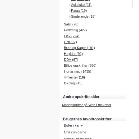
Asiatiske (11)
Pasta (19)
Studerende (18)
Salat (78)
Fedtfattig (427)
Fisk (224)
Grill (77)
Brød og Kager (191)
Højtider (92)
DDV (67)
Billige opskrifter (850)
Hurtig mad (1435)
Tærter (19)
Økologi (45)
Andre opskriftssider
Madopskrifter på Web Opskrifter
Brugernes favoritopskrifter
Boller i karry
Chili con carne