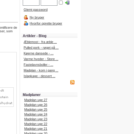
Glemt password
Ny bruger
Hvorfor oprette bruger
entificere de
nser, som
Artikler - Blog
Æblemost - fra æble ...
Pulled pork - røget på ...
Køerne dansede - ...
Varme hveder - Store ...
Fastelavnsboller - ...
Madplan - kom i gang ...
Islagkage - dessert ...
Madplaner
Madplan uge 27
Madplan uge 26
Madplan uge 25
Madplan uge 24
Madplan uge 23
Madplan uge 22
Madplan uge 21
Madplan uge 20