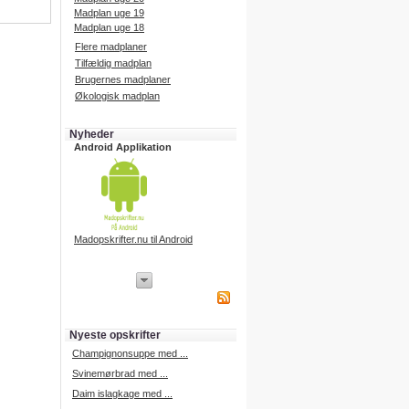
Madplan uge 19
Madplan uge 18
Flere madplaner
Tilfældig madplan
Brugernes madplaner
Økologisk madplan
Nyheder
Android Applikation
Madopskrifter.nu til Android
iPhone Applikation
iPhone applikation.
Hent vores iPhone applikation på
APP Store i dag.
Nyeste opskrifter
iPhone udvikling
Champignonsuppe med ...
Svinemørbrad med ...
Daim islagkage med ...