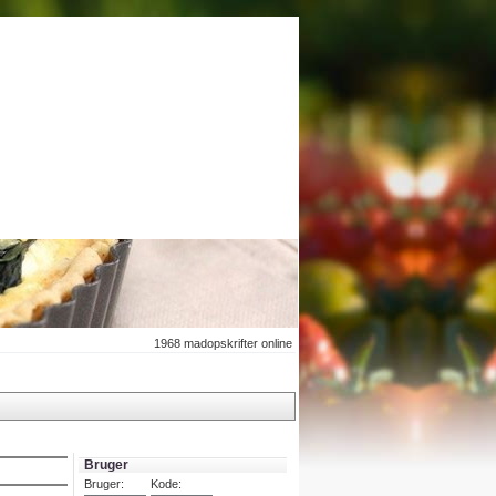
1968
madopskrifter online
Bruger
Bruger:
Kode: