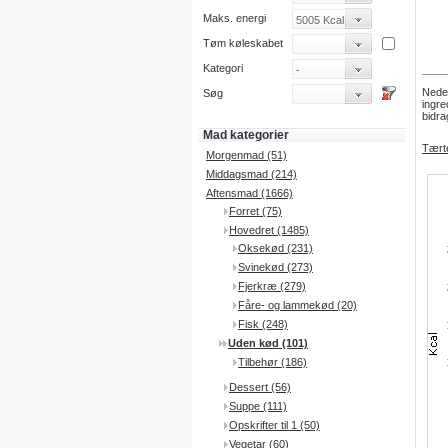
Maks. energi
Tøm køleskabet
Kategori
Neden
Søg
ingre
bidra
Mad kategorier
Tærte
Morgenmad (51)
Middagsmad (214)
Aftensmad (1666)
Forret (75)
Hovedret (1485)
Oksekød (231)
Svinekød (273)
Fjerkræ (279)
Fåre- og lammekød (20)
Fisk (248)
Uden kød (101)
Tilbehør (186)
Dessert (56)
Suppe (111)
Opskrifter til 1 (50)
Vegetar (60)