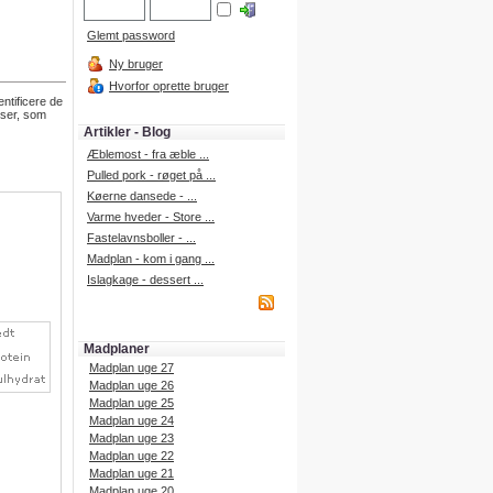
Glemt password
Ny bruger
Hvorfor oprette bruger
entificere de
nser, som
Artikler - Blog
Æblemost - fra æble ...
Pulled pork - røget på ...
Køerne dansede - ...
Varme hveder - Store ...
Fastelavnsboller - ...
Madplan - kom i gang ...
Islagkage - dessert ...
Madplaner
Madplan uge 27
Madplan uge 26
Madplan uge 25
Madplan uge 24
Madplan uge 23
Madplan uge 22
Madplan uge 21
Madplan uge 20