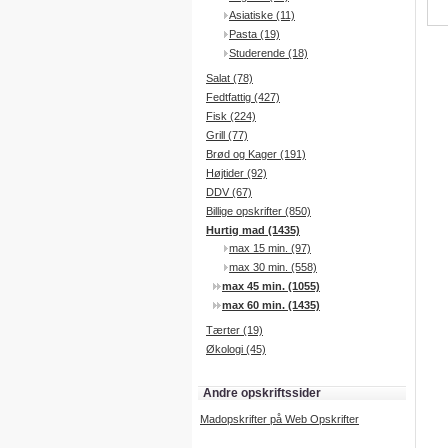
Asiatiske (11)
Pasta (19)
Studerende (18)
Salat (78)
Fedtfattig (427)
Fisk (224)
Grill (77)
Brød og Kager (191)
Højtider (92)
DDV (67)
Billige opskrifter (850)
Hurtig mad (1435)
max 15 min. (97)
max 30 min. (558)
max 45 min. (1055)
max 60 min. (1435)
Tærter (19)
Økologi (45)
Andre opskriftssider
Madopskrifter på Web Opskrifter