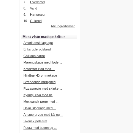
7.
Hvedemel
8.
Vand
9.
Hønseæg
Intelligent søgning
10.
Gulerod
Få foreslået opskrifter.
Alle Ingredienser
Madopskrifter.nu sætter igen
standarden for opskriftssøgning.
Mest viste madopskrifter
Prøv vores nye "Foreslå
opskrifter" funktion.
Amerikansk lagkage
Læs mere her.
Eriks gulerodsbrud
Chili con carne
Marengskage med fløde ...
Mad Forum
Koteletter i fad med ...
Vi har nu oprettet et mad forum,
hvor i kan dele jeres erfaringer.
Hindbær-Drømmekage
Log på med dine oplysninger fra
Brændende kærlighed
Madopskrifter.nu.
Gå til forum
Pizzasnegle med skinke ...
Kylling i cola med ris
Mexicansk tærte med ...
Daim islagkage med ...
Indkøbsliste på SMS
Amagergryde med kål og ...
Du kan få tilsendt din indkøbsliste
Svensk pølseret
på SMS.
Pasta med bacon og ...
For at benytte SMS funktionen,
skal du være logget på, og have