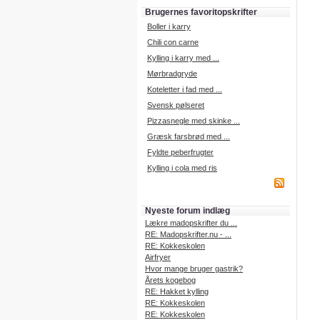
Brugernes favoritopskrifter
Boller i karry
Chili con carne
Kylling i karry med ...
Mørbradgryde
Koteletter i fad med ...
Svensk pølseret
Pizzasnegle med skinke ...
Græsk farsbrød med ...
Fyldte peberfrugter
Kylling i cola med ris
Nyeste forum indlæg
Lækre madopskrifter du ...
RE: Madopskrifter.nu - ...
RE: Kokkeskolen
Airfryer
Hvor mange bruger gastrik?
Årets kogebog
RE: Hakket kylling
RE: Kokkeskolen
RE: Kokkeskolen