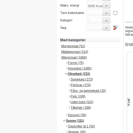
Maks. energi
Tøm køleskabet
Kategori
Neden
Søg
ingre
bidra
Mad kategorier
Kryd
Morgenmad (51)
Middagsmad (214)
Aftensmad (1666)
Forret (75)
Hovedret (1485)
Oksekød (231)
Svinekød (273)
Fjerkræ (279)
Fåre- og lammekød (20)
Fisk (248)
Uden kød (101)
Tilbehør (186)
Dessert (56)
Suppe (111)
Opskrifter til 1 (50)
Vegetar (60)