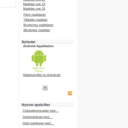
Madplan uge 19
Madplan uge 18
Flere madplaner
Tilfældig madplan
Brugernes madplaner
Økologisk madplan
Nyheder
Android Applikation
Madopskrifter.nu til Android
iPhone Applikation
iPhone applikation.
Hent vores iPhone applikation på
APP Store i dag.
Nyeste opskrifter
iPhone udvikling
Champignonsuppe med ...
Svinemørbrad med ...
Daim islagkage med ...