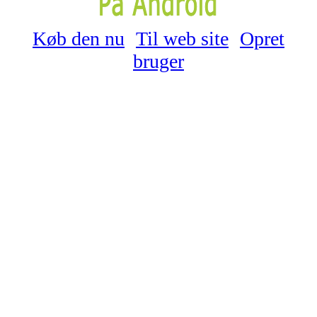
Køb den nu
Til web site
Opret
bruger