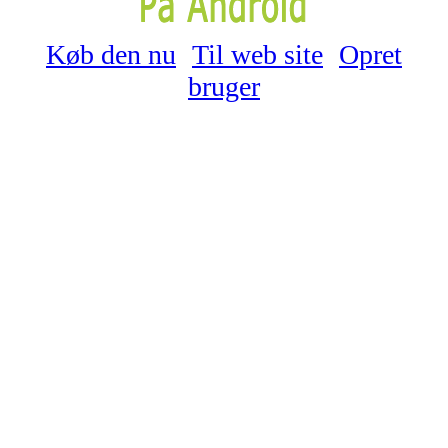
Køb den nu
Til web site
Opret
bruger