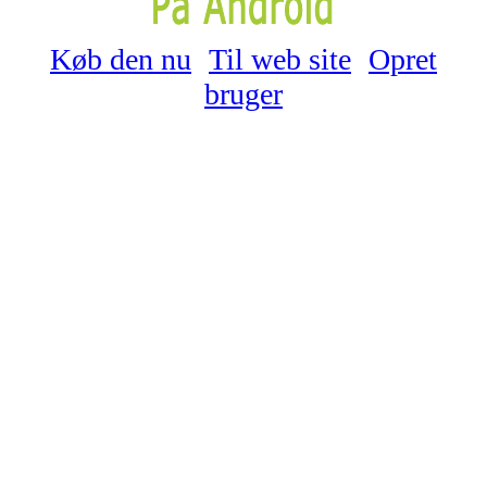
Køb den nu
Til web site
Opret
bruger