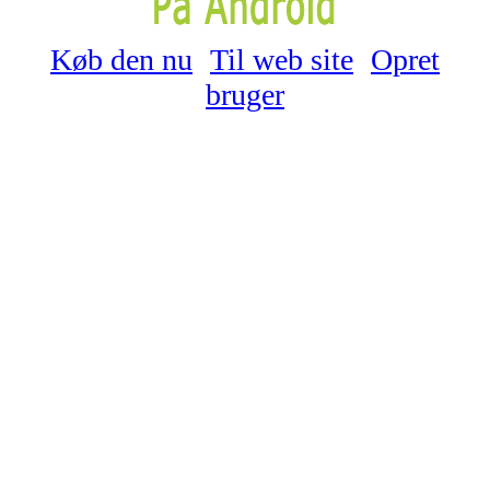
Køb den nu
Til web site
Opret
bruger