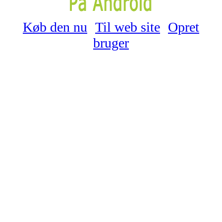
Køb den nu
Til web site
Opret
bruger