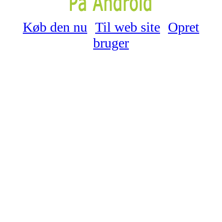
Køb den nu
Til web site
Opret
bruger