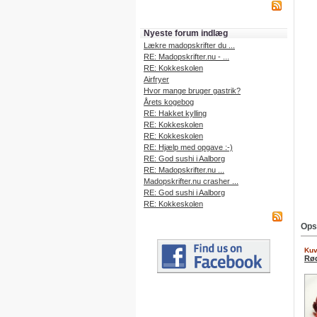
Nyeste forum indlæg
Lækre madopskrifter du ...
RE: Madopskrifter.nu - ...
RE: Kokkeskolen
Airfryer
Hvor mange bruger gastrik?
Årets kogebog
RE: Hakket kylling
RE: Kokkeskolen
RE: Kokkeskolen
RE: Hjælp med opgave :-)
RE: God sushi i Aalborg
RE: Madopskrifter.nu ...
Madopskrifter.nu crasher ...
RE: God sushi i Aalborg
RE: Kokkeskolen
Ops
Kuv
Rø