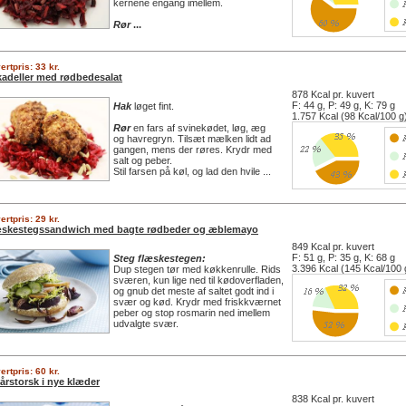
kernene engang imellem.
Rør
...
ertpris: 33 kr.
kadeller med rødbedesalat
878 Kcal pr. kuvert
F: 44 g, P: 49 g, K: 79 g
Hak
løget fint.
1.757 Kcal (98 Kcal/100 g
Rør
en fars af svinekødet, løg, æg
og havregryn. Tilsæt mælken lidt ad
gangen, mens der røres. Krydr med
salt og peber.
Stil farsen på køl, og lad den hvile ...
ertpris: 29 kr.
æskestegssandwich med bagte rødbeder og æblemayo
849 Kcal pr. kuvert
F: 51 g, P: 35 g, K: 68 g
Steg flæskestegen:
3.396 Kcal (145 Kcal/100 
Dup stegen tør med køkkenrulle. Rids
sværen, kun lige ned til kødoverfladen,
og gnub det meste af saltet godt ind i
svær og kød. Krydr med friskkværnet
peber og stop rosmarin ned imellem
udvalgte svær.
ertpris: 60 kr.
årstorsk i nye klæder
838 Kcal pr. kuvert