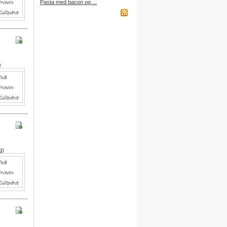
Pasta med bacon og ...
købt et abonnement.
Indkøbsliste på WAP
Du kan få adgang til din
indkøbsliste fra din mobiltelefon
)
via WAP.
Adressen er:
http://wap.DitBrugernavn.
madopskrifter.nu
Indkøbsliste på mail
Du kan nu sende din indkøbsliste
til din egen mailboks.
g)
Du finder denne funktion nederst
på indkøbslisten, når du er logget
på.
Gratis adgang
Du kan få adgang til alle
funktioner ved at oprette dine