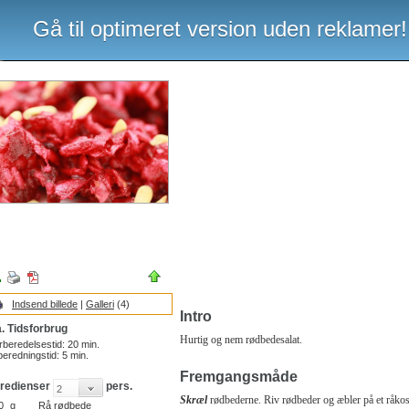
Gå til optimeret version uden reklamer!
Indsend billede
|
Galleri
(4)
Intro
. Tidsforbrug
Hurtig og nem rødbedesalat.
rberedelsestid:
20
min.
beredningstid:
5
min.
Fremgangsmåde
gredienser
pers.
Skræl
rødbederne. Riv rødbeder og æbler på et råkost
0
g
Rå rødbede