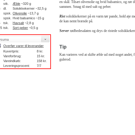
en skål. Tilsæt olivenolie og hvid balsamico, og rør d
stk.
Æble
~320 g
sammen. Smag til med salt og peber.
5
dl.
Solsikkekerner ~32,5 g
spsk.
Olivenolie
~13,7 g
Rist
solsikkekerner på en varm tør pande, hold øje m
spsk.
Hvid balsamico ~15 g
de kan nemt brænde på.
5
tsk.
Havsalt
~2,8 g
25
tsk.
Sort peber
~0,5 g
Server
rødbedesalaten og drys de ristede solsikkeker
Overfør varer til leverandør
Tip
Kuvertpris:
8 kr.
Kan varieres ved at skifte æble ud med noget andet, f
Vareforbrug:
15 kr.
gulerod.
Vareindkøb:
158 kr.
Leveringsprocent:
7/7