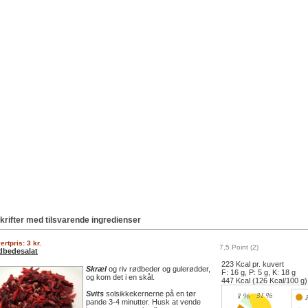
krifter med tilsvarende ingredienser
ertpris: 3 kr.
7,5 Point (2)
dbedesalat
223 Kcal pr. kuvert
Skræl
og riv rødbeder og gulerødder,
F: 16 g, P: 5 g, K: 18 g
og kom det i en skål.
447 Kcal (126 Kcal/100 g)
Svits
solsikkekernerne på en tør
pande 3-4 minutter. Husk at vende