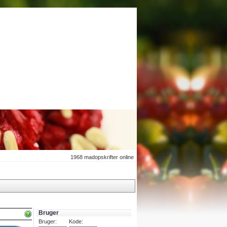
1968
madopskrifter online
Bruger
Bruger:
Kode: