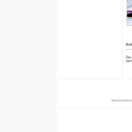
Kom
Der 
opre
Madopskrifter.