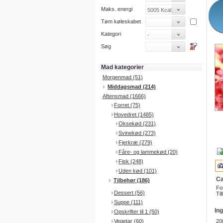
Maks. energi
Tøm køleskabet
Kategori
Søg
Mad kategorier
Morgenmad (51)
Middagsmad (214)
Aftensmad (1666)
Forret (75)
Hovedret (1485)
Oksekød (231)
Svinekød (273)
Fjerkræ (279)
Fåre- og lammekød (20)
Fisk (248)
Uden kød (101)
Ca
Tilbehør (186)
Fo
Dessert (56)
Til
Suppe (111)
In
Opskrifter til 1 (50)
Vegetar (60)
20