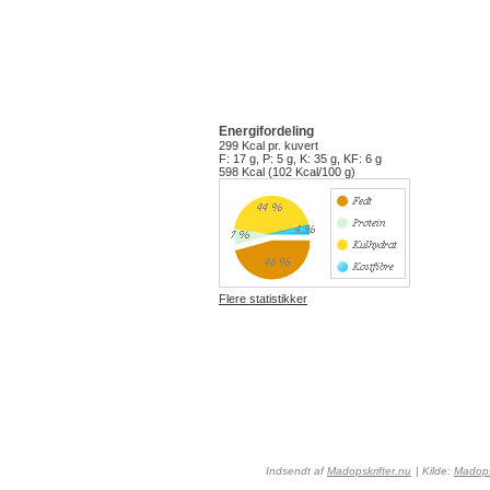
Energifordeling
299 Kcal
pr. kuvert
F: 17 g, P: 5 g, K: 35 g, KF: 6 g
598 Kcal (102 Kcal/100 g)
Flere statistikker
Indsendt af
Madopskrifter.nu
| Kilde:
Madops