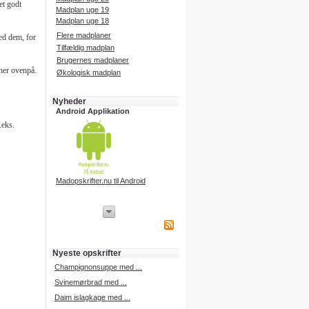
et godt
Madplan uge 19
Madplan uge 18
Flere madplaner
ed dem, for
Tilfældig madplan
Brugernes madplaner
ner ovenpå.
Økologisk madplan
Nyheder
Android Applikation
.eks.
Madopskrifter.nu til Android
iPhone Applikation
iPhone applikation.
Hent vores iPhone applikation på
APP Store i dag.
Nyeste opskrifter
iPhone udvikling
Champignonsuppe med ...
Svinemørbrad med ...
Daim islagkage med ...