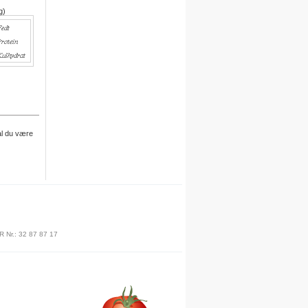
egne opskrifter i systemet.
g)
For hver opskrift du opretter,
kvitterer vi med 30 dages gratis
adgang.
Engelsk version
Vi er i gang med at oversætte alle
opskrifter til engelsk.
Besøg det engelske site her
Meal plan
al du være
Ny funktion
Skriv en privat note til en opskrift
.
Denne funktion finder du under
R Nr.: 32 87 87 17
billedet på siden for hver opskrift.
Du skal være logget på for at
anvende denne funktion.