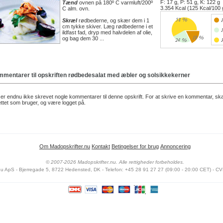
F: 17 g, P: 51 g, K: 122 g
Tænd
ovnen på 180º C varmluft/200º
3.354 Kcal (125 Kcal/100 
C alm. ovn.
Skræl
rødbederne, og skær dem i 1
cm tykke skiver. Læg rødbederne i et
ildfast fad, dryp med halvdelen af olie,
og bag dem 30 ...
mentarer til opskriften
rødbedesalat med æbler og solsikkekerner
er endnu ikke skrevet nogle kommentarer til denne opskrift. For at skrive en kommentar, sk
ttet som bruger, og være logget på.
Om Madopskrifter.nu
Kontakt
Betingelser for brug
Annoncering
© 2007-2026 Madopskrifter.nu. Alle rettigheder forbeholdes.
nu ApS - Bjerregade 5, 8722 Hedensted, DK - Telefon: +45 28 91 27 27 (09:00 - 20:00 CET) - CV