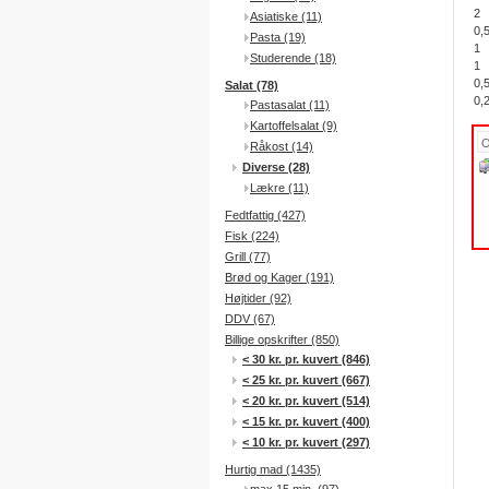
2
Asiatiske (11)
0,
Pasta (19)
1
Studerende (18)
1
0,
Salat (78)
0,
Pastasalat (11)
Kartoffelsalat (9)
Råkost (14)
Diverse (28)
Lækre (11)
Fedtfattig (427)
Fisk (224)
Grill (77)
Brød og Kager (191)
Højtider (92)
DDV (67)
Billige opskrifter (850)
< 30 kr. pr. kuvert (846)
< 25 kr. pr. kuvert (667)
< 20 kr. pr. kuvert (514)
< 15 kr. pr. kuvert (400)
< 10 kr. pr. kuvert (297)
Hurtig mad (1435)