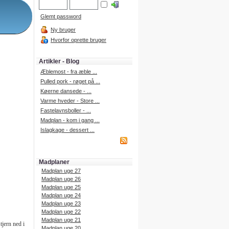
Glemt password
Ny bruger
Hvorfor oprette bruger
Artikler - Blog
Æblemost - fra æble ...
Pulled pork - røget på ...
Køerne dansede - ...
Varme hveder - Store ...
Fastelavnsboller - ...
Madplan - kom i gang ...
Islagkage - dessert ...
Madplaner
Madplan uge 27
Madplan uge 26
Madplan uge 25
Madplan uge 24
Madplan uge 23
Madplan uge 22
Madplan uge 21
jern ned i
Madplan uge 20