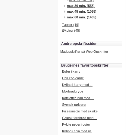
max 15 min. (97)
max 30 min. (558)
max 45 min. (1055)
max 60 min. (1435)
Tærter (19)
Økologi (45)
Andre opskriftssider
Madopskrifter på Web Opskrifter
Brugernes favoritopskrifter
Boller i karry
Chili con carne
Kylling i karry med ...
Mørbradgryde
Koteletter i fad med ...
Svensk pølseret
Pizzasnegle med skinke ...
Græsk farsbrød med ...
Fyldte peberfrugter
Kylling i cola med ris