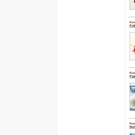
Kuv
Fri
Kuv
Fl
Kuv
Nyt