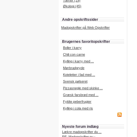
Tærter (19)
Økologi (45)
Andre opskriftssider
Madopskrifter på Web Opskrifter
Brugernes favoritopskrifter
Boller i karry
Chili con carne
Kylling i karry med ...
Mørbradgryde
Koteletter i fad med ...
Svensk pølseret
Pizzasnegle med skinke ...
Græsk farsbrød med ...
Fyldte peberfrugter
Kylling i cola med ris
Nyeste forum indlæg
Lækre madopskrifter du ...
RE: Madopskrifter.nu - ...