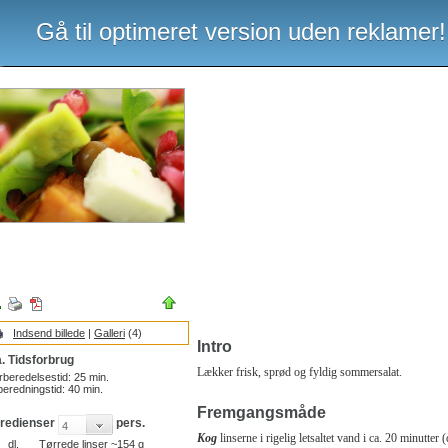
Gå til optimeret version uden reklamer!
Indsend billede
|
Galleri
(4)
Intro
. Tidsforbrug
Lækker frisk, sprød og fyldig sommersalat.
rberedelsestid:
25
min.
beredningstid:
40
min.
Fremgangsmåde
gredienser
pers.
Kog
linserne i rigelig letsaltet vand i ca. 20 minutter (
dl.
Tørrede linser ~154 g