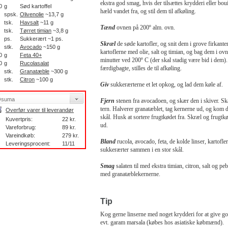
ekstra god smag, hvis der tilsættes krydderi eller boui
0
g
Sød kartoffel
hæld vandet fra, og stil dem til afkøling.
spsk.
Olivenolie
~13,7 g
tsk.
Havsalt
~11 g
Tænd
ovnen på 200º alm. ovn.
tsk.
Tørret timian
~3,8 g
ps.
Sukkerært ~1 ps.
Skræl
de søde kartofler, og snit dem i grove firkante
stk.
Avocado
~150 g
kartoflerne med olie, salt og timian, og bag dem i ovn
0
g
Feta 40+
minutter ved 200º C (der skal stadig være bid i dem).
0
g
Rucolasalat
færdigbagte, stilles de til afkøling.
stk.
Granatæble
~300 g
stk.
Citron
~100 g
Giv
sukkerærterne et let opkog, og lad dem køle af.
Fjern
stenen fra avocadoen, og skær den i skiver. Skæ
tern. Halverer granatæblet, tag kernerne ud, og kom 
Overfør varer til leverandør
skål. Husk at sortere frugtkødet fra. Skræl og frugt
Kuvertpris:
22 kr.
ud.
Vareforbrug:
89 kr.
Vareindkøb:
279 kr.
Bland
rucola, avocado, feta, de kolde linser, kartofle
Leveringsprocent:
11/11
sukkerærter sammen i en stor skål.
Smag
salaten til med ekstra timian, citron, salt og pe
med granatæblekernerne.
Tip
Kog gerne linserne med noget krydderi for at give g
evt. garam marsala (købes hos asiatiske købmænd).