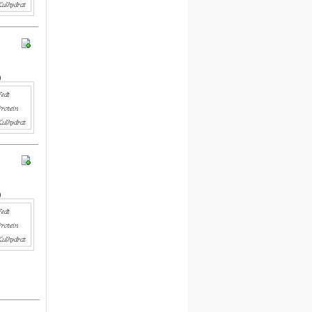
egne opskrifter i systemet.
For hver opskrift du opretter,
kvitterer vi med 30 dages gratis
adgang.
)
Engelsk version
Vi er i gang med at oversætte alle
opskrifter til engelsk.
Besøg det engelske site her
Meal plan
)
Ny funktion
Skriv en privat note til en opskrift
.
Denne funktion finder du under
billedet på siden for hver opskrift.
Du skal være logget på for at
anvende denne funktion.