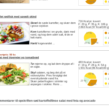
llet rødfisk med sprødt skind
716 Kcal pr. kuvert
Skræl
de søde kartofler, og skær dem
F: 20 g, P: 35 g, K: 106 g
i grove stykker.
2.863 Kcal (97 Kcal/100 g
Kom
kartoflerne i en gryde, dæk med
vand, og kog dem uden salt, til de er
helt møre.
Hæld
kogevandet ...
ertpris: 50 kr.
at med tigerrejer og tomatbrød
483 Kcal pr. kuvert
Tø
rejerne op, og lad dem dryppe af i
F: 19 g, P: 28 g, K: 54 g
en sigte.
1.931 Kcal (86 Kcal/100 g
Skyl
salaten, og læg det på et
viskestykke. Pres forsigtigt det
overskydende vand fra.
Skær peberfrugten i strimler og
asparges i stokke. Rens ...
mentarer til opskriften
sød kartoffel/linse salat med feta og avocado