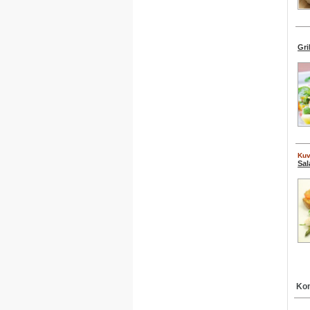
Gri
Kuv
Sal
Kom