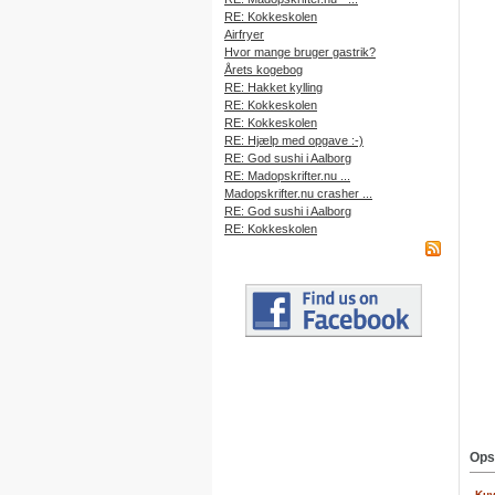
RE: Kokkeskolen
Airfryer
Hvor mange bruger gastrik?
Årets kogebog
RE: Hakket kylling
RE: Kokkeskolen
RE: Kokkeskolen
RE: Hjælp med opgave :-)
RE: God sushi i Aalborg
RE: Madopskrifter.nu ...
Madopskrifter.nu crasher ...
RE: God sushi i Aalborg
RE: Kokkeskolen
Ops
Kuv