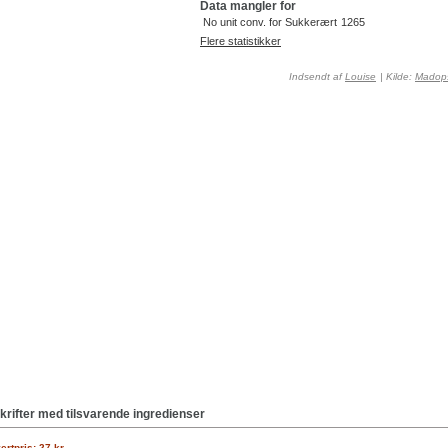
Data mangler for
No unit conv. for Sukkerært
1265
Flere statistikker
Indsendt af
Louise
| Kilde:
Madops
krifter med tilsvarende ingredienser
ertpris: 27 kr.