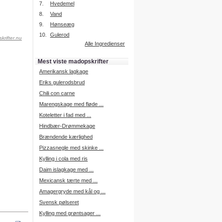
7.
Hvedemel
8.
Vand
9.
Hønseæg
Intelligent søgning
10.
Gulerod
krifter.nu
Få foreslået opskrifter.
Alle Ingredienser
Madopskrifter.nu sætter igen
standarden for opskriftssøgning.
Mest viste madopskrifter
Prøv vores nye "Foreslå
opskrifter" funktion.
Amerikansk lagkage
Læs mere her.
Eriks gulerodsbrud
Chili con carne
Marengskage med fløde ...
Mad Forum
Koteletter i fad med ...
Vi har nu oprettet et mad forum,
hvor i kan dele jeres erfaringer.
Hindbær-Drømmekage
Log på med dine oplysninger fra
Brændende kærlighed
Madopskrifter.nu.
Gå til forum
Pizzasnegle med skinke ...
Kylling i cola med ris
Daim islagkage med ...
Mexicansk tærte med ...
Indkøbsliste på SMS
Amagergryde med kål og ...
Du kan få tilsendt din indkøbsliste
Svensk pølseret
på SMS.
Kylling med grøntsager ...
For at benytte SMS funktionen,
skal du være logget på, og have