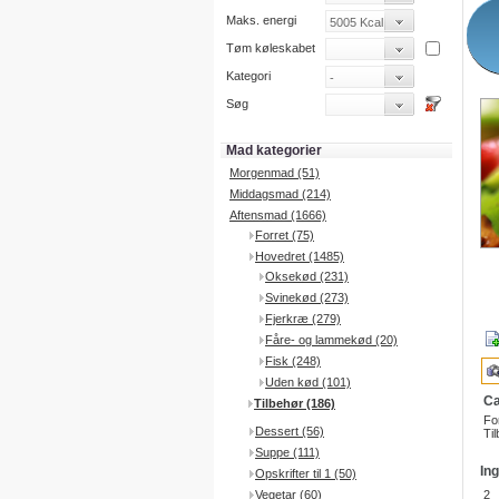
Maks. energi
Tøm køleskabet
Kategori
Søg
Mad kategorier
Morgenmad (51)
Middagsmad (214)
Aftensmad (1666)
Forret (75)
Hovedret (1485)
Oksekød (231)
Svinekød (273)
Fjerkræ (279)
Fåre- og lammekød (20)
Fisk (248)
Uden kød (101)
Ca
Tilbehør (186)
Fo
Dessert (56)
Til
Suppe (111)
In
Opskrifter til 1 (50)
Vegetar (60)
2