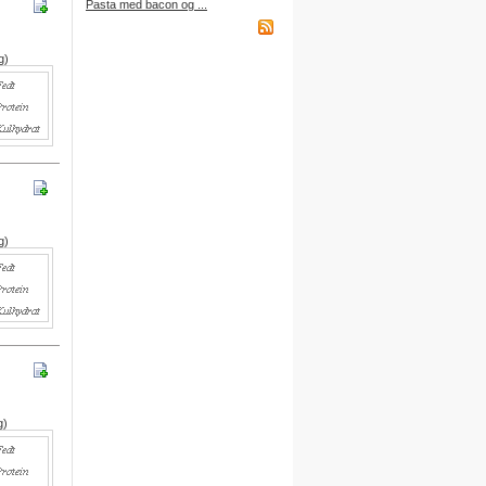
Pasta med bacon og ...
købt et abonnement.
g)
Indkøbsliste på WAP
Du kan få adgang til din
indkøbsliste fra din mobiltelefon
via WAP.
Adressen er:
http://wap.DitBrugernavn.
madopskrifter.nu
g)
Indkøbsliste på mail
Du kan nu sende din indkøbsliste
til din egen mailboks.
Du finder denne funktion nederst
på indkøbslisten, når du er logget
på.
g)
Gratis adgang
Du kan få adgang til alle
funktioner ved at oprette dine