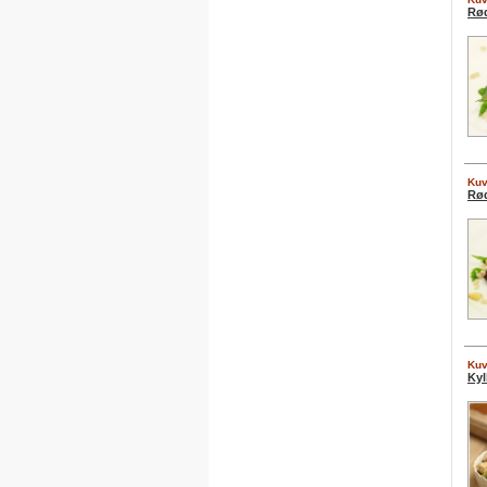
Rød
Kuv
Rød
Kuv
Kyl