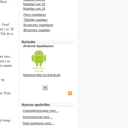
llon) -
Madplan uge 19
Madplan uge 18
Flere madplaner
Tilfældig madplan
r. Vend
Brugernes madplaner
en i ca. 20
Økologisk madplan
 Når de er
Nyheder
Android Applikation
r feta i
dem i en
kød smides
Madopskrifter.nu til Android
r og
iPhone Applikation
ber. Pynt
iPhone applikation.
Hent vores iPhone applikation på
APP Store i dag.
Nyeste opskrifter
iPhone udvikling
Champignonsuppe med ...
Svinemørbrad med ...
od smag -
Daim islagkage med ...