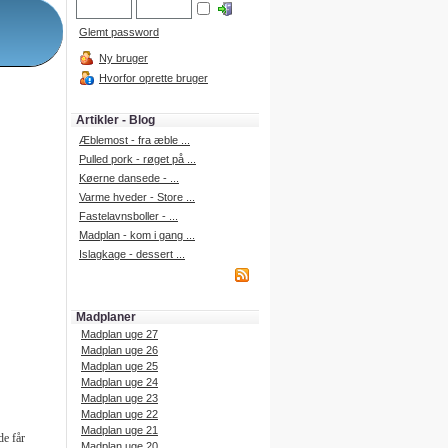
Glemt password
Ny bruger
Hvorfor oprette bruger
Artikler - Blog
Æblemost - fra æble ...
Pulled pork - røget på ...
Køerne dansede - ...
Varme hveder - Store ...
Fastelavnsboller - ...
Madplan - kom i gang ...
Islagkage - dessert ...
Madplaner
Madplan uge 27
Madplan uge 26
Madplan uge 25
Madplan uge 24
Madplan uge 23
Madplan uge 22
Madplan uge 21
de får
Madplan uge 20