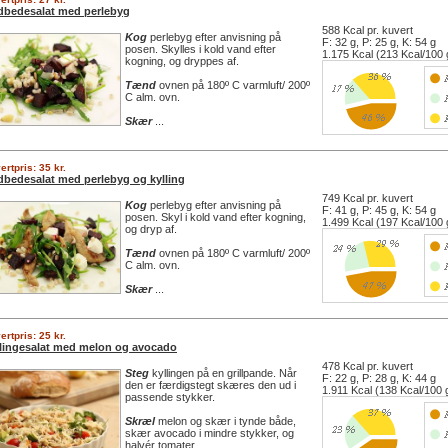
bedesalat med perlebyg
588 Kcal pr. kuvert
Kog
perlebyg efter anvisning på
F: 32 g, P: 25 g, K: 54 g
posen. Skylles i kold vand efter
1.175 Kcal (213 Kcal/100 
kogning, og dryppes af.
Tænd
ovnen på 180º C varmluft/ 200º
C alm. ovn.
Skær
...
ertpris: 35 kr.
bedesalat med perlebyg og kylling
749 Kcal pr. kuvert
Kog
perlebyg efter anvisning på
F: 41 g, P: 45 g, K: 54 g
posen. Skyl i kold vand efter kogning,
1.499 Kcal (197 Kcal/100 
og dryp af.
Tænd
ovnen på 180º C varmluft/ 200º
C alm. ovn.
Skær
...
ertpris: 25 kr.
lingesalat med melon og avocado
478 Kcal pr. kuvert
Steg
kyllingen på en grillpande. Når
F: 22 g, P: 28 g, K: 44 g
den er færdigstegt skæres den ud i
1.911 Kcal (138 Kcal/100 
passende stykker.
Skræl
melon og skær i tynde både,
skær avocado i mindre stykker, og
halvér tomater.