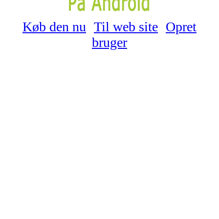
Køb den nu
Til web site
Opret
bruger