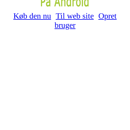
Køb den nu
Til web site
Opret
bruger