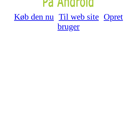
Køb den nu
Til web site
Opret
bruger