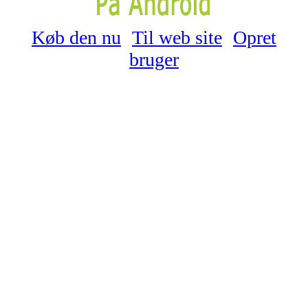
Køb den nu
Til web site
Opret
bruger