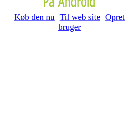
Køb den nu
Til web site
Opret
bruger