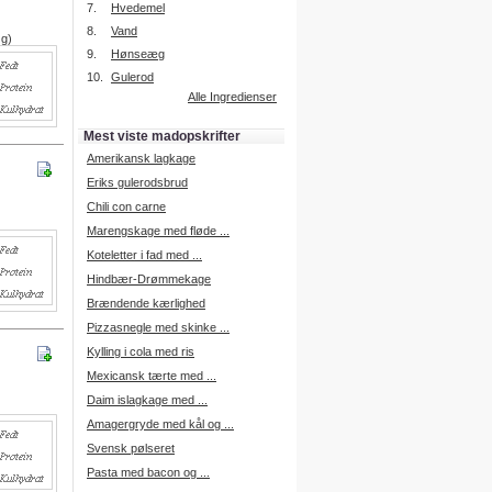
7.
Hvedemel
8.
Vand
 g)
9.
Hønseæg
Intelligent søgning
10.
Gulerod
Få foreslået opskrifter.
Alle Ingredienser
Madopskrifter.nu sætter igen
standarden for opskriftssøgning.
Mest viste madopskrifter
Prøv vores nye "Foreslå
opskrifter" funktion.
Amerikansk lagkage
Læs mere her.
Eriks gulerodsbrud
Chili con carne
Marengskage med fløde ...
Mad Forum
Koteletter i fad med ...
Vi har nu oprettet et mad forum,
hvor i kan dele jeres erfaringer.
Hindbær-Drømmekage
Log på med dine oplysninger fra
Brændende kærlighed
Madopskrifter.nu.
Gå til forum
Pizzasnegle med skinke ...
Kylling i cola med ris
Mexicansk tærte med ...
Daim islagkage med ...
Indkøbsliste på SMS
Amagergryde med kål og ...
Du kan få tilsendt din indkøbsliste
Svensk pølseret
på SMS.
Pasta med bacon og ...
For at benytte SMS funktionen,
skal du være logget på, og have