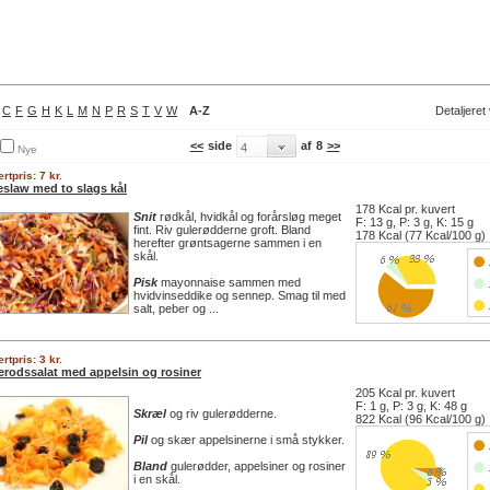
C
F
G
H
K
L
M
N
P
R
S
T
V
W
A-Z
Detaljeret
<<
side
af
8
>>
Nye
rtpris: 7 kr.
eslaw med to slags kål
178 Kcal pr. kuvert
Snit
rødkål, hvidkål og forårsløg meget
F: 13 g, P: 3 g, K: 15 g
fint. Riv gulerødderne groft. Bland
178 Kcal (77 Kcal/100 g)
herefter grøntsagerne sammen i en
skål.
Pisk
mayonnaise sammen med
hvidvinseddike og sennep. Smag til med
salt, peber og ...
rtpris: 3 kr.
erodssalat med appelsin og rosiner
205 Kcal pr. kuvert
F: 1 g, P: 3 g, K: 48 g
Skræl
og riv gulerødderne.
822 Kcal (96 Kcal/100 g)
Pil
og skær appelsinerne i små stykker.
Bland
gulerødder, appelsiner og rosiner
i en skål.