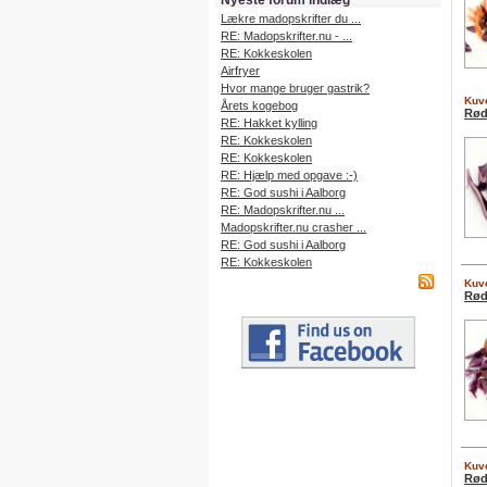
Nyeste forum indlæg
Lækre madopskrifter du ...
RE: Madopskrifter.nu - ...
RE: Kokkeskolen
Airfryer
Hvor mange bruger gastrik?
Kuve
Årets kogebog
Rød
RE: Hakket kylling
RE: Kokkeskolen
RE: Kokkeskolen
RE: Hjælp med opgave :-)
RE: God sushi i Aalborg
RE: Madopskrifter.nu ...
Madopskrifter.nu crasher ...
RE: God sushi i Aalborg
RE: Kokkeskolen
Kuve
Rød
Kuve
Rød