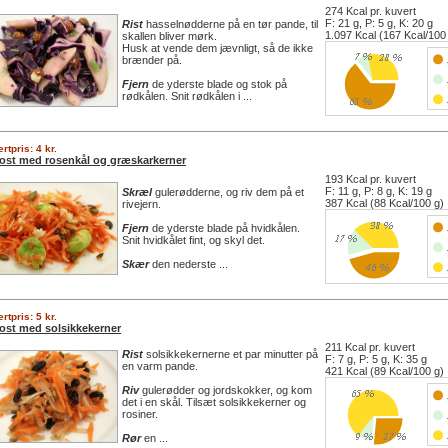
274 Kcal pr. kuvert
F: 21 g, P: 5 g, K: 20 g
Rist
hasselnødderne på en tør pande, til
1.097 Kcal (167 Kcal/100
skallen bliver mørk.
Husk at vende dem jævnligt, så de ikke
brænder på.
Fjern
de yderste blade og stok på
rødkålen. Snit rødkålen i ...
rtpris: 4 kr.
ost med rosenkål og græskarkerner
193 Kcal pr. kuvert
F: 11 g, P: 8 g, K: 19 g
Skræl
gulerødderne, og riv dem på et
387 Kcal (88 Kcal/100 g)
rivejern.
Fjern
de yderste blade på hvidkålen.
Snit hvidkålet fint, og skyl det.
Skær
den nederste ...
rtpris: 5 kr.
ost med solsikkekerner
211 Kcal pr. kuvert
Rist
solsikkekernerne et par minutter på
F: 7 g, P: 5 g, K: 35 g
en varm pande.
421 Kcal (89 Kcal/100 g)
Riv
gulerødder og jordskokker, og kom
det i en skål. Tilsæt solsikkekerner og
rosiner.
Rør
en ...