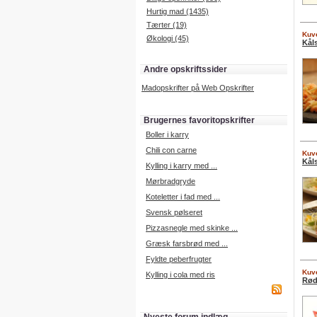
Hurtig mad (1435)
Tærter (19)
Kuve
Økologi (45)
Kåls
Andre opskriftssider
Madopskrifter på Web Opskrifter
Brugernes favoritopskrifter
Boller i karry
Chili con carne
Kuve
Kål
Kylling i karry med ...
Mørbradgryde
Koteletter i fad med ...
Svensk pølseret
Pizzasnegle med skinke ...
Græsk farsbrød med ...
Fyldte peberfrugter
Kuve
Kylling i cola med ris
Rød