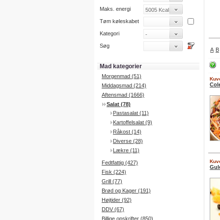
Maks. energi
Tøm køleskabet
Kategori
Søg
A
B
Mad kategorier
Morgenmad (51)
Kuve
Col
Middagsmad (214)
Aftensmad (1666)
Salat (78)
Pastasalat (11)
Kartoffelsalat (9)
Råkost (14)
Diverse (28)
Lækre (11)
Kuve
Fedtfattig (427)
Gul
Fisk (224)
Grill (77)
Brød og Kager (191)
Højtider (92)
DDV (67)
Billige opskrifter (850)