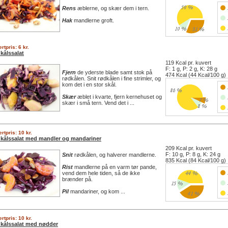
Rens
æblerne, og skær dem i tern.
Hak
mandlerne groft.
rtpris: 6 kr.
kålssalat
119 Kcal pr. kuvert
F: 1 g, P: 2 g, K: 28 g
Fjern
de yderste blade samt stok på
474 Kcal (44 Kcal/100 g)
rødkålen. Snit rødkålen i fine strimler, og
kom det i en stor skål.
Skær
æblet i kvarte, fjern kernehuset og
skær i små tern. Vend det i ...
rtpris: 10 kr.
kålssalat med mandler og mandariner
209 Kcal pr. kuvert
F: 10 g, P: 8 g, K: 24 g
Snit
rødkålen, og halverer mandlerne.
835 Kcal (84 Kcal/100 g)
Rist
mandlerne på en varm tør pande,
vend dem hele tiden, så de ikke
brænder på.
Pil
mandariner, og kom ...
rtpris: 10 kr.
kålssalat med nødder