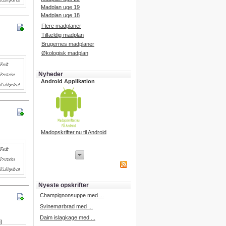
Madplan uge 19
Madplan uge 18
Flere madplaner
Tilfældig madplan
Brugernes madplaner
Økologisk madplan
Nyheder
Android Applikation
Madopskrifter.nu til Android
iPhone Applikation
iPhone applikation.
Hent vores iPhone applikation på
APP Store i dag.
Nyeste opskrifter
iPhone udvikling
Champignonsuppe med ...
Svinemørbrad med ...
Daim islagkage med ...
g)