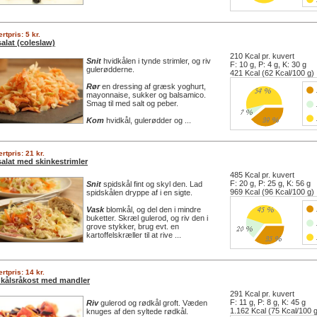
rtpris: 5 kr.
alat (coleslaw)
210 Kcal pr. kuvert
Snit
hvidkålen i tynde strimler, og riv
F: 10 g, P: 4 g, K: 30 g
gulerødderne.
421 Kcal (62 Kcal/100 g)
Rør
en dressing af græsk yoghurt,
mayonnaise, sukker og balsamico.
Smag til med salt og peber.
Kom
hvidkål, gulerødder og ...
rtpris: 21 kr.
salat med skinkestrimler
485 Kcal pr. kuvert
F: 20 g, P: 25 g, K: 56 g
Snit
spidskål fint og skyl den. Lad
969 Kcal (96 Kcal/100 g)
spidskålen dryppe af i en sigte.
Vask
blomkål, og del den i mindre
buketter. Skræl gulerod, og riv den i
grove stykker, brug evt. en
kartoffelskræller til at rive ...
rtpris: 14 kr.
kålsråkost med mandler
291 Kcal pr. kuvert
F: 11 g, P: 8 g, K: 45 g
Riv
gulerod og rødkål groft. Væden
1.162 Kcal (75 Kcal/100 
knuges af den syltede rødkål.