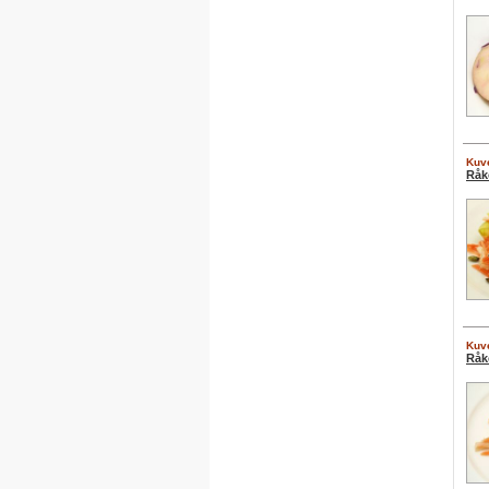
Kuve
Råk
Kuve
Råk