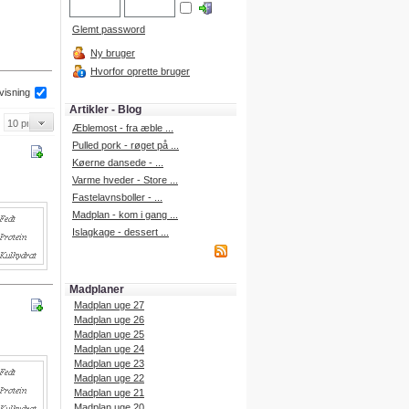
Glemt password
Ny bruger
Hvorfor oprette bruger
 visning
Artikler - Blog
Æblemost - fra æble ...
Pulled pork - røget på ...
Køerne dansede - ...
Varme hveder - Store ...
Fastelavnsboller - ...
Madplan - kom i gang ...
Islagkage - dessert ...
Madplaner
Madplan uge 27
Madplan uge 26
Madplan uge 25
Madplan uge 24
Madplan uge 23
Madplan uge 22
Madplan uge 21
Madplan uge 20