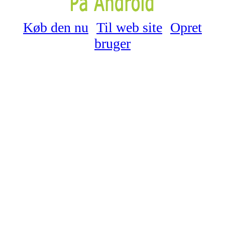
Køb den nu
Til web site
Opret
bruger