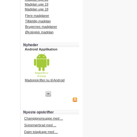
Madplan uge 19
Madplan uge 18
Flere madplaner
Tilfældig madplan
Brugernes madplaner
Økologisk madplan
Nyheder
Android Applikation
Madopskrifter.nu til Android
iPhone Applikation
iPhone applikation.
Hent vores iPhone applikation på
APP Store i dag.
Nyeste opskrifter
iPhone udvikling
Champignonsuppe med ...
Svinemørbrad med ...
Daim islagkage med ...