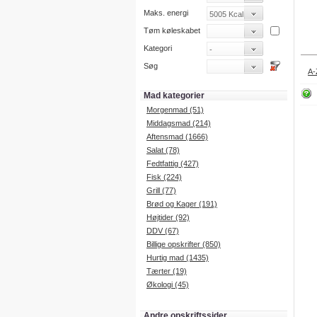
Maks. energi
Tøm køleskabet
Kategori
Søg
A-
Mad kategorier
Morgenmad (51)
Middagsmad (214)
Aftensmad (1666)
Salat (78)
Fedtfattig (427)
Fisk (224)
Grill (77)
Brød og Kager (191)
Højtider (92)
DDV (67)
Billige opskrifter (850)
Hurtig mad (1435)
Tærter (19)
Økologi (45)
Andre opskriftssider