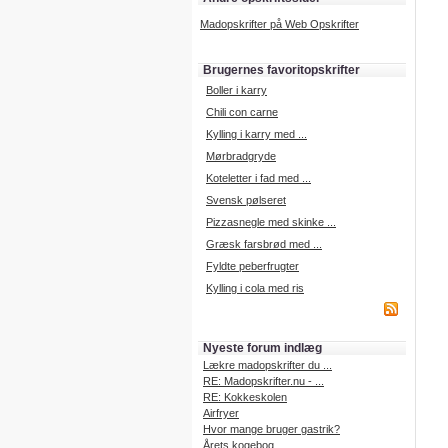
Madopskrifter på Web Opskrifter
Brugernes favoritopskrifter
Boller i karry
Chili con carne
Kylling i karry med ...
Mørbradgryde
Koteletter i fad med ...
Svensk pølseret
Pizzasnegle med skinke ...
Græsk farsbrød med ...
Fyldte peberfrugter
Kylling i cola med ris
Nyeste forum indlæg
Lækre madopskrifter du ...
RE: Madopskrifter.nu - ...
RE: Kokkeskolen
Airfryer
Hvor mange bruger gastrik?
Årets kogebog