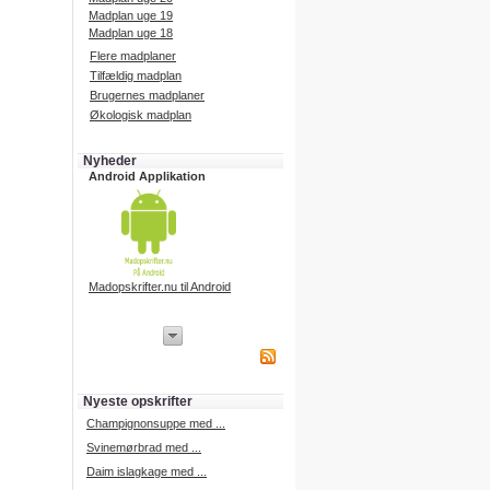
Madplan uge 19
Madplan uge 18
Flere madplaner
Tilfældig madplan
Brugernes madplaner
Økologisk madplan
Nyheder
Android Applikation
Madopskrifter.nu til Android
iPhone Applikation
iPhone applikation.
Hent vores iPhone applikation på
APP Store i dag.
Nyeste opskrifter
iPhone udvikling
Champignonsuppe med ...
Svinemørbrad med ...
Daim islagkage med ...