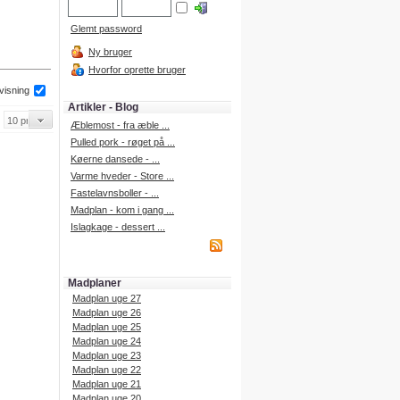
Glemt password
Ny bruger
Hvorfor oprette bruger
 visning
Artikler - Blog
Æblemost - fra æble ...
Pulled pork - røget på ...
Køerne dansede - ...
Varme hveder - Store ...
Fastelavnsboller - ...
Madplan - kom i gang ...
Islagkage - dessert ...
Madplaner
Madplan uge 27
Madplan uge 26
Madplan uge 25
Madplan uge 24
Madplan uge 23
Madplan uge 22
Madplan uge 21
Madplan uge 20