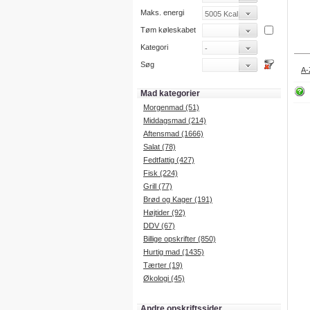
Maks. energi
Tøm køleskabet
Kategori
Søg
A-
Mad kategorier
Morgenmad (51)
Middagsmad (214)
Aftensmad (1666)
Salat (78)
Fedtfattig (427)
Fisk (224)
Grill (77)
Brød og Kager (191)
Højtider (92)
DDV (67)
Billige opskrifter (850)
Hurtig mad (1435)
Tærter (19)
Økologi (45)
Andre opskriftssider