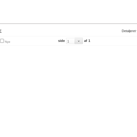
Z
Detaljeret
side
af
1
Nye