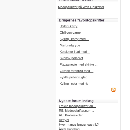
Madopskrifter på Web Opskrifter
Brugernes favoritopskrifter
Boller i karry
Chili con carne
Kylling i karry med ...
Mørbradgryde
Koteletter i fad med ...
Svensk pølseret
Pizzasnegle med skinke ...
Græsk farsbrød med ...
Fyldte peberfrugter
Kylling i cola med ris
Nyeste forum indlæg
Lækre madopskrifter du ...
RE: Madopskrifter.nu - ...
RE: Kokkeskolen
Airfryer
Hvor mange bruger gastrik?
Årets kogebog